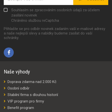
Souhlasím se zpracováním osobních údajů za účelem
zasílání novinek
Chráněno službou reCaptcha
Přihlašte se pro odběr novinek zadaním vaší e-mailové adresy
a naše nejlepší slevy a nabídky budeme zasílat do vaší
schránky.
Naše výhody
Doprava zdarma nad 2.000 Kč
Osobní odběr
Stabilní firma s dlouhou historií
VIP program pro firmy
Benefit program