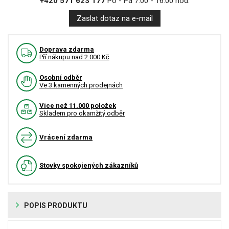
+420 571 623 177
Po - Pá 7:00 - 16:00 hod.
Zaslat dotaz na e-mail
Doprava zdarma
Pří nákupu nad 2.000 Kč
Osobní odběr
Ve 3 kamenných prodejnách
Více než 11.000 položek
Skladem pro okamžitý odběr
Vrácení zdarma
Stovky spokojených zákazníků
POPIS PRODUKTU