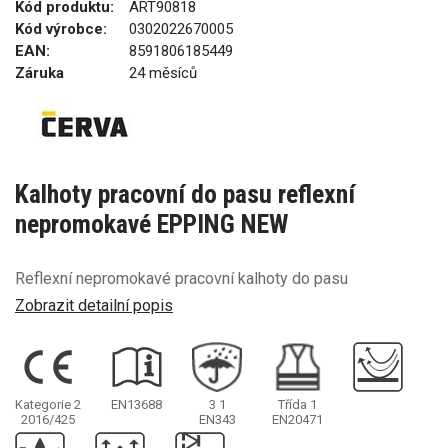
Kód produktu:
ART90818
Kód výrobce:
0302022670005
EAN:
8591806185449
Záruka
24 měsíců
Kalhoty pracovní do pasu reflexní
nepromokavé EPPING NEW
Reflexní nepromokavé pracovní kalhoty do pasu
Zobrazit detailní popis
Kategorie 2
EN13688
3
1
Třída 1
2016/425
EN343
EN20471