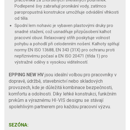
Podlepené švy zabraňují pronikání vody, zatímco
paropropustná konstrukce umožňuje odvádění vlhkosti
od těla.
Spodní lem nohavic je vybaven plastovými druky pro
snadné stažení, což usnadňuje přizpůsobení kalhot
pracovní obuvi. Relaxovaný střih poskytuje volnost
pohybu a pohodlí při celodenním nošení. Kalhoty splňují
normy EN ISO 13688, EN 343 (31X) pro ochranu proti
nepříznivému počasí a EN ISO 20471 (třída 1) pro
výstražné oděvy s vysokou viditelností.
EPPING NEW HV
jsou ideální volbou pro pracovníky v
dopravě, údržbě, stavebnictví nebo skladových
provozech, kde je důležitá kombinace bezpečnosti,
komfortu a odolnosti. Díky lehké konstrukci, funkčním
prvkům a výraznému HI-VIS designu se stávají
spolehlivým partnerem pro každou pracovní výzvu.
SEZÓNA: