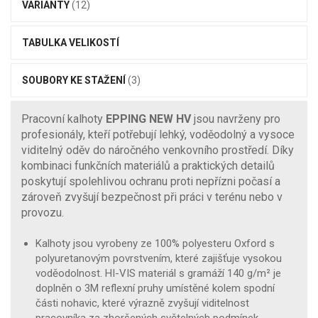
VARIANTY
(12)
TABULKA VELIKOSTÍ
SOUBORY KE STAŽENÍ
(3)
Pracovní kalhoty
EPPING NEW HV
jsou navrženy pro
profesionály, kteří potřebují lehký, voděodolný a vysoce
viditelný oděv do náročného venkovního prostředí. Díky
kombinaci funkčních materiálů a praktických detailů
poskytují spolehlivou ochranu proti nepřízni počasí a
zároveň zvyšují bezpečnost při práci v terénu nebo v
provozu.
Kalhoty jsou vyrobeny ze 100% polyesteru Oxford s
polyuretanovým povrstvením, které zajišťuje vysokou
voděodolnost. HI-VIS materiál s gramáží 140 g/m² je
doplněn o 3M reflexní pruhy umístěné kolem spodní
části nohavic, které výrazně zvyšují viditelnost
pracovníka za zhoršených světelných podmínek.