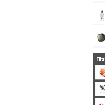
Novinka
(26)
Doprodej
(100)
Filt