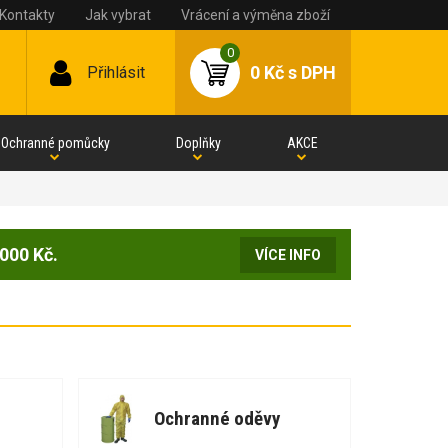
Kontakty
Jak vybrat
Vrácení a výměna zboží
0
0 Kč
s DPH
Přihlásit
Ochranné pomůcky
Doplňky
AKCE
000 Kč.
VÍCE INFO
Ochranné oděvy