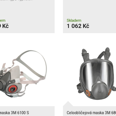
dem
Skladem
 Kč
1 062 Kč
maska 3M 6100 S
Celoobličejová maska 3M 6