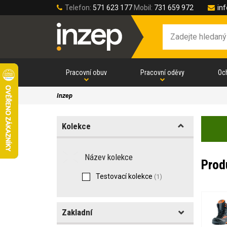
Telefon:
571 623 177
Mobil:
731 659 972
in
Pracovní obuv
Pracovní oděvy
Oc
Inzep
Kolekce
Název kolekce
Prod
Testovací kolekce
(1)
Zakladní