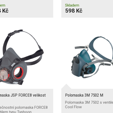
dem
Skladem
 Kč
598 Kč
maska JSP FORCE8 velikost
Polomaska 3M 7502 M
Polomaska 3M 7502 s venti
Cool Flow
ečnostní polomaska FORCE8
tilem typu Typhoon