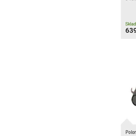
Skla
639
Polo