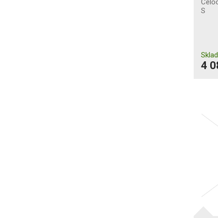
Celoo
S
Skla
4 0