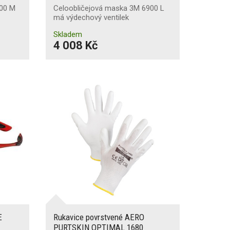
800 M
Celoobličejová maska 3M 6900 L
má výdechový ventilek
Skladem
4 008 Kč
E
Rukavice povrstvené AERO
PURTSKIN OPTIMAL 1680