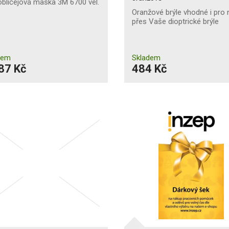
bličejová maska 3M 6700 vel.
Oranžové brýle vhodné i pro 
přes Vaše dioptrické brýle
dem
Skladem
87 Kč
484 Kč