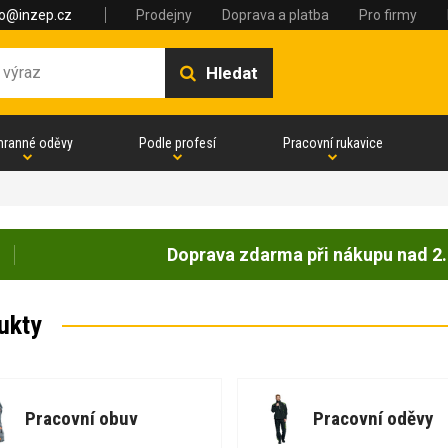
fo@inzep.cz
Prodejny
Doprava a platba
Pro firmy
Hledat
hranné oděvy
Podle profesí
Pracovní rukavice
Doprava zdarma při nákupu nad 2.
ukty
Pracovní obuv
Pracovní oděvy