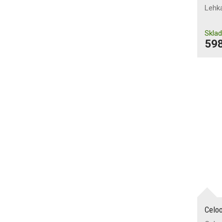
Lehk
Skla
598
Celo