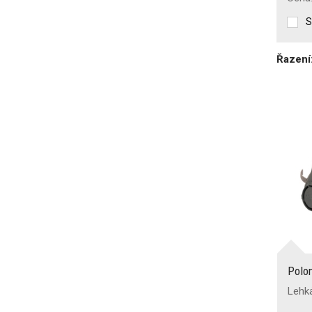
S
Řazení
Polo
Lehk