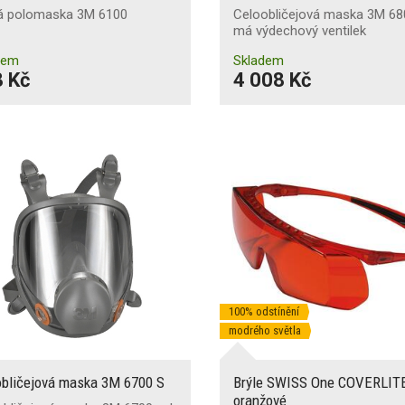
á polomaska 3M 6100
Celoobličejová maska 3M 6
má výdechový ventilek
dem
Skladem
 Kč
4 008 Kč
100% odstínění
modrého světla
obličejová maska 3M 6700 S
Brýle SWISS One COVERLIT
oranžové