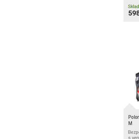
Skla
598
Polo
M
Bezp
s ven