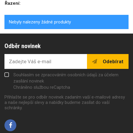
Řazení:
Nebyly nalezeny žádné produkty
Odběr novinek
Odebírat
Souhlasím se zpracováním osobních údajů za účelem
zasílání novinek
Chráněno službou reCaptcha
Přihlašte se pro odběr novinek zadaním vaší e-mailové adresy
a naše nejlepší slevy a nabídky budeme zasílat do vaší
schránky.