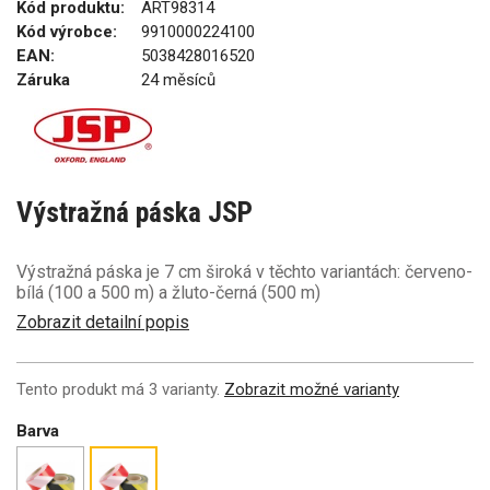
Kód produktu:
ART98314
Kód výrobce:
9910000224100
EAN:
5038428016520
Záruka
24 měsíců
Výstražná páska JSP
Výstražná páska je 7 cm široká v těchto variantách: červeno-
bílá (100 a 500 m) a žluto-černá (500 m)
Zobrazit detailní popis
Tento produkt má 3 varianty.
Zobrazit možné varianty
Barva