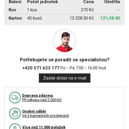
Balení
Počet jednotek
Cena
Ušetříte
Kus
1 kus
270 Kč
---
Karton
45 kusů
12 028,50 Kč
121,50 Kč
Potřebujete se poradit se specialistou?
+420 571 623 177
Po - Pá 7:00 - 16:00 hod.
Zaslat dotaz na e-mail
Doprava zdarma
Pří nákupu nad 2.000 Kč
Osobní odběr
Ve 3 kamenných prodejnách
Více než 11.000 položek