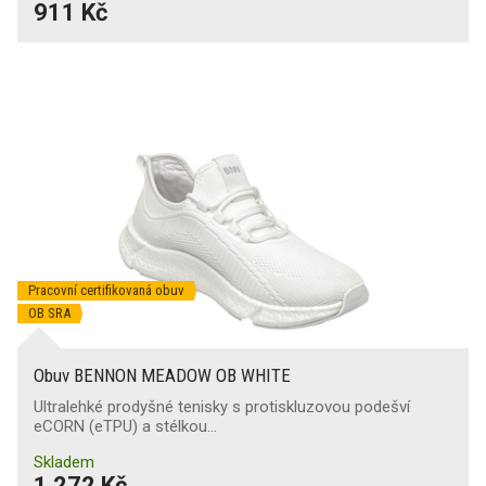
911 Kč
Pracovní certifikovaná obuv
OB SRA
Obuv BENNON MEADOW OB WHITE
Ultralehké prodyšné tenisky s protiskluzovou podešví
eCORN (eTPU) a stélkou…
Skladem
1 272 Kč