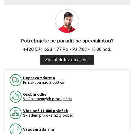
Potřebujete se poradit se specialistou?
+420 571 623 177
Po - Pá 7:00 - 16:00 hod.
Zaslat dotaz na e-mail
Doprava zdarma
Pří nákupu nad 2.000 Kč
Osobní odběr
Ve 3 kamenných prodejnách
Více než 11.000 položek
Skladem pro okamžitý odběr
Vrácení zdarma