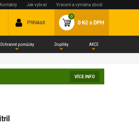
Kontakty
Jak vybrat
Vrácení a výměna zboží
0
0 Kč
s DPH
Přihlásit
Ochranné pomůcky
Doplňky
AKCE
VÍCE INFO
tril