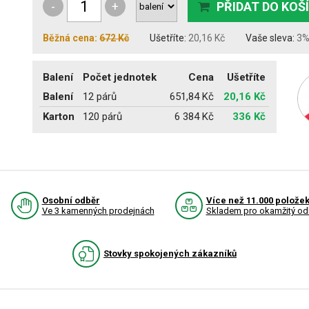
-
+
PŘIDAT DO KOŠ
Běžná cena:
672 Kč
Ušetříte:
20,16 Kč
Vaše sleva:
3
Balení
Počet jednotek
Cena
Ušetříte
Balení
12 párů
651,84 Kč
20,16 Kč
Karton
120 párů
6 384 Kč
336 Kč
Osobní odběr
Více než 11.000 polože
Ve 3 kamenných prodejnách
Skladem pro okamžitý od
Stovky spokojených zákazníků