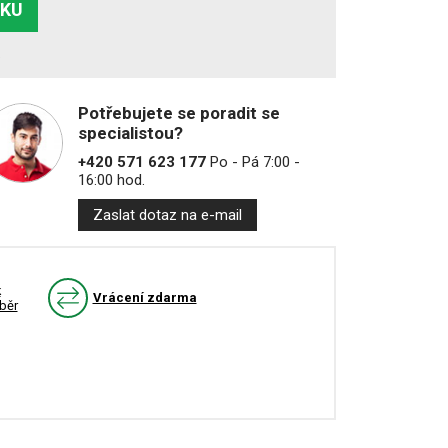
ÍKU
%
Potřebujete se poradit se
specialistou?
+420 571 623 177
Po - Pá 7:00 -
16:00 hod.
Zaslat dotaz na e-mail
k
Vrácení zdarma
běr