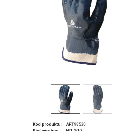
Kód produktu:
ART98530
Kód výrobce:
NI17510