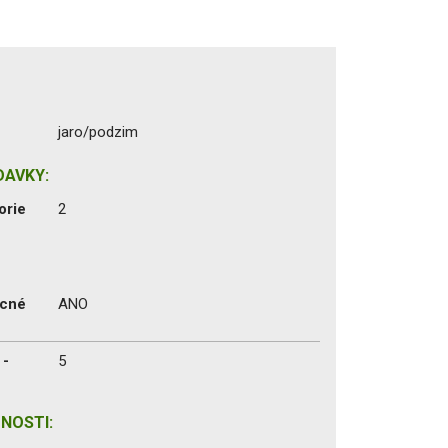
jaro/podzim
DAVKY:
orie
2
ecné
ANO
 -
5
NOSTI: