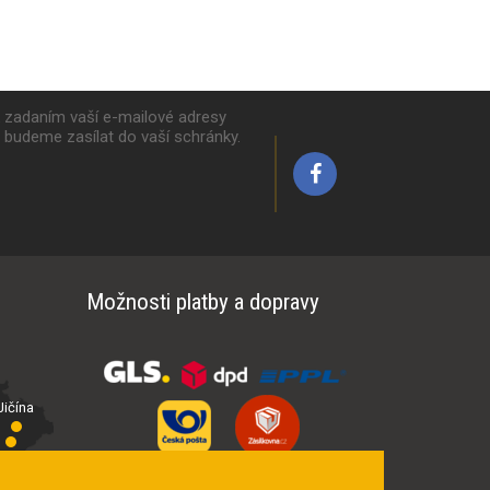
k zadaním vaší e-mailové adresy
y budeme zasílat do vaší schránky.
Možnosti platby a dopravy
ičína
íčí