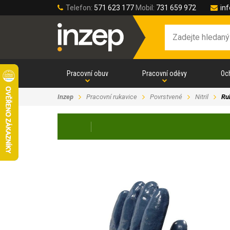
Telefon:
571 623 177
Mobil:
731 659 972
in
Pracovní obuv
Pracovní oděvy
Oc
Inzep
Pracovní rukavice
Povrstvené
Nitril
Ru