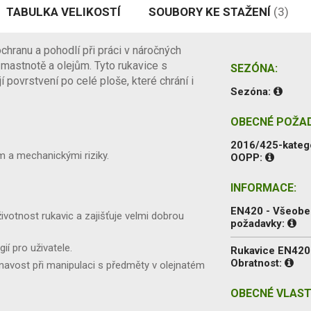
TABULKA VELIKOSTÍ
SOUBORY KE STAŽENÍ
(3)
hranu a pohodlí při práci v náročných
mastnotě a olejům. Tyto rukavice s
SEZÓNA:
povrstvení po celé ploše, které chrání i
Sezóna:
OBECNÉ POŽA
2016/425-kateg
 a mechanickými riziky.
OOPP:
INFORMACE:
EN420 - Všeob
votnost rukavic a zajišťuje velmi dobrou
požadavky:
gií pro uživatele.
Rukavice EN420
Obratnost:
řilnavost při manipulaci s předměty v olejnatém
OBECNÉ VLAST