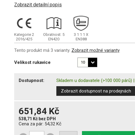
Zobrazit detailní popis
Kategorie 2
Obratnost: 5
3
1
1
1
X
2016/425
EN420
EN388
Tento produkt má 3 varianty.
Zobrazit možné varianty
Velikost rukavice
Dostupnost:
Skladem u dodavatele
(>100 000 párů)
Zobrazit dostupnost na prodejnách
651,84 Kč
538,71 Kč
bez DPH
Cena za pár:
54,32 Kč