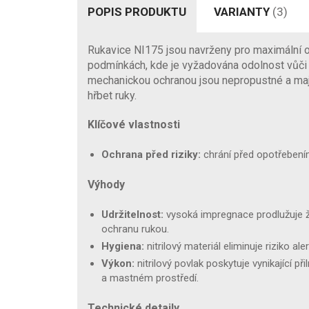
POPIS PRODUKTU
VARIANTY
(3)
Rukavice NI175 jsou navrženy pro maximální oc
podmínkách, kde je vyžadována odolnost vůči 
mechanickou ochranou jsou nepropustné a mají 
hřbet ruky.
Klíčové vlastnosti
Ochrana před riziky:
chrání před opotřebením
Výhody
Udržitelnost:
vysoká impregnace prodlužuje ži
ochranu rukou.
Hygiena:
nitrilový materiál eliminuje riziko aler
Výkon:
nitrilový povlak poskytuje vynikající p
a mastném prostředí.
Technické detaily