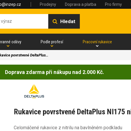
fo@inzep.cz
Prodejny
Doprava a platba
Pro firmy
Hledat
hranné oděvy
Podle profesí
Pracovní rukavice
kavice povrstvené DeltaPlus…
Doprava zdarma při nákupu nad 2.000 Kč.
Rukavice povrstvené DeltaPlus NI175 ni
Celomáčené rukavice z nitrilu na bavlněném podkladu