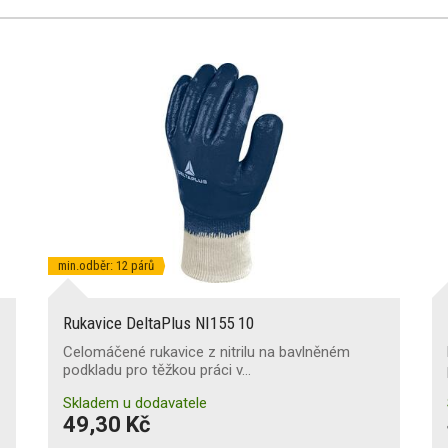
min.odběr: 12 párů
Rukavice DeltaPlus NI155 10
Celomáčené rukavice z nitrilu na bavlněném
podkladu pro těžkou práci v…
Skladem u dodavatele
49,30 Kč