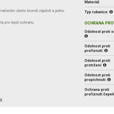
Materiál:
 s máčením všeho kromě zápěstí a jedno
Typ rukavice:
a pro lepší ochranu.
OCHRANA PROT
Odolnost proti o
Odolnost proti
proříznutí:
Odolnost proti
protržení:
Odolnost proti
propíchnutí:
Ochrana proti
proříznutí čepel
I.