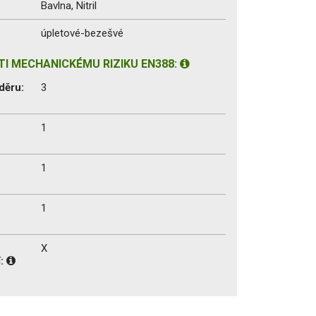
Bavlna, Nitril
úpletové-bezešvé
I MECHANICKÉMU RIZIKU EN388:
děru:
3
1
1
1
X
í: