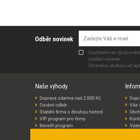
Odběr novinek
Souhlasím se zpracován
zasílání novinek
Chráněno službou reCap
Naše výhody
Infor
Doprava zdarma nad 2.000 Kč
Dopr
Osobní odběr
Vše 
Stabilní firma s dlouhou historií
Obch
VIP program pro firmy
Kont
Benefit program
Výde
Šití oděvů na míru
Výro
Náhradní plnění
Jak v