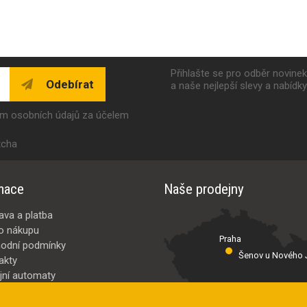
Přihlašte se pro odběr novine
Odebírat
a naše nejlepší slevy a nabídk
ím osobních údajů za účelem
tcha
mace
Naše prodejny
ava a platba
o nákupu
Praha
odní podmínky
Šenov u Nového J
akty
jní automaty
Valašské Meziř
bci
ybrat