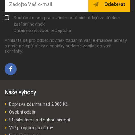
Odebírat
Souhlasím se zpracováním osobních údajů za účelem
zasílání novinek
Chráněno službou reCaptcha
Přihlašte se pro odběr novinek zadaním vaší e-mailové adresy
a naše nejlepší slevy a nabídky budeme zasílat do vaší
schránky.
Naše výhody
Doprava zdarma nad 2.000 Kč
Osobní odběr
Stabilní firma s dlouhou historií
VIP program pro firmy