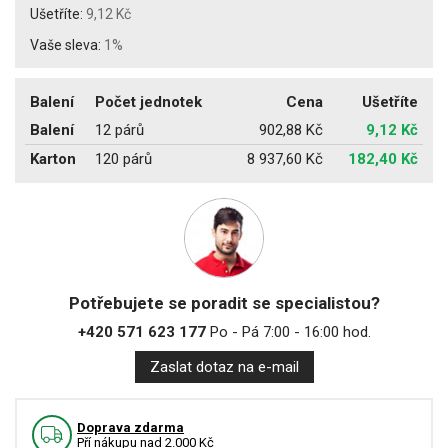
Ušetříte:
9,12 Kč
Vaše sleva:
1%
Balení
Počet jednotek
Cena
Ušetříte
Balení
12 párů
902,88 Kč
9,12 Kč
Karton
120 párů
8 937,60 Kč
182,40 Kč
Potřebujete se poradit se specialistou?
+420 571 623 177
Po - Pá 7:00 - 16:00 hod.
Zaslat dotaz na e-mail
Doprava zdarma
Pří nákupu nad 2.000 Kč