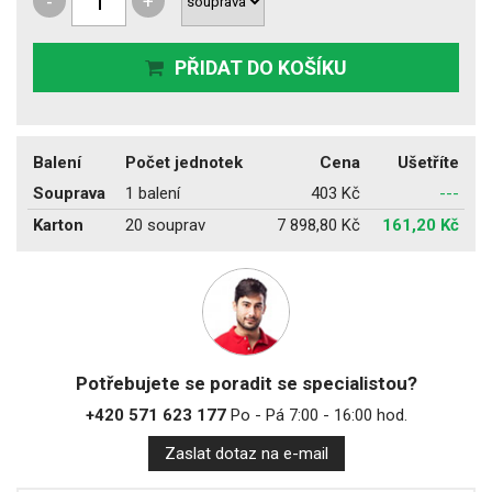
-
+
PŘIDAT DO KOŠÍKU
Balení
Počet jednotek
Cena
Ušetříte
Souprava
1 balení
403 Kč
---
Karton
20 souprav
7 898,80 Kč
161,20 Kč
Potřebujete se poradit se specialistou?
+420 571 623 177
Po - Pá 7:00 - 16:00 hod.
Zaslat dotaz na e-mail