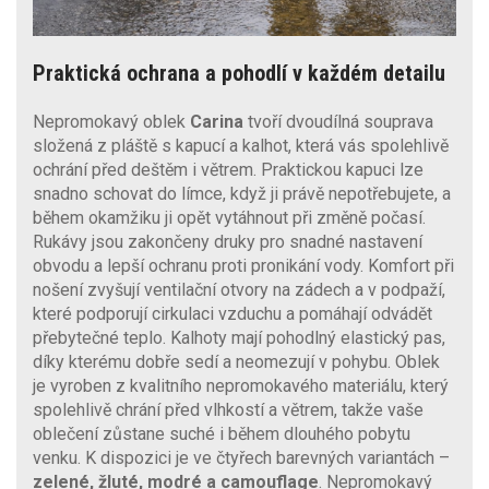
Praktická ochrana a pohodlí v každém detailu
Nepromokavý oblek
Carina
tvoří dvoudílná souprava
složená z pláště s kapucí a kalhot, která vás spolehlivě
ochrání před deštěm i větrem. Praktickou kapuci lze
snadno schovat do límce, když ji právě nepotřebujete, a
během okamžiku ji opět vytáhnout při změně počasí.
Rukávy jsou zakončeny druky pro snadné nastavení
obvodu a lepší ochranu proti pronikání vody. Komfort při
nošení zvyšují ventilační otvory na zádech a v podpaží,
které podporují cirkulaci vzduchu a pomáhají odvádět
přebytečné teplo. Kalhoty mají pohodlný elastický pas,
díky kterému dobře sedí a neomezují v pohybu. Oblek
je vyroben z kvalitního nepromokavého materiálu, který
spolehlivě chrání před vlhkostí a větrem, takže vaše
oblečení zůstane suché i během dlouhého pobytu
venku. K dispozici je ve čtyřech barevných variantách –
zelené, žluté, modré a camouflage
. Nepromokavý