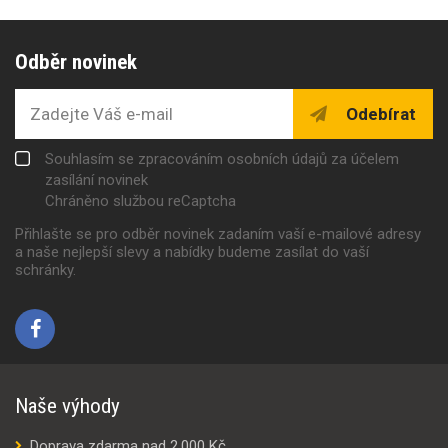
Odběr novinek
Odebírat
Souhlasím se zpracováním osobních údajů za účelem
zasílání novinek
Chráněno službou reCaptcha
Přihlašte se pro odběr novinek zadaním vaší e-mailové adresy
a naše nejlepší slevy a nabídky budeme zasílat do vaší
schránky.
Naše výhody
Doprava zdarma nad 2.000 Kč