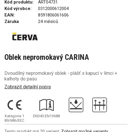
Kód produktu:
ART04731
Kód výrobce:
0312000612004
EAN:
8591806061606
Záruka
24 měsíců
Oblek nepromokavý CARINA
Dvoudílný nepromokavý oblek - plášť s kapucí v límci +
kalhoty do pasu
Zobrazit detailní popis
Kategorie 1
EN340
EN13688
89/686/EEC
Tento produkt má 20 variant.
Zobrazit možné varianty