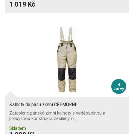
1 019 Kč
4
barvy
Kalhoty do pasu zimní CREMORNE
Zateplené pánské zimní kalhoty s voděodolnou a
prodyšnou konstrukcí, zesílenými…
Skladem