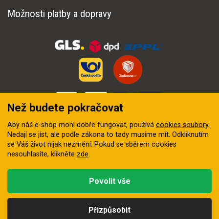
Možnosti platby a dopravy
Než budete pokračovat
Aby náš e-shop mohl dobře fungovat, používá
cookies soubory
.
Nedají se jíst, ale podle zákona to tady musíme mít. Odkliknutím
se Váš život nijak nezmění. Pokud se sběrem cookies
nesouhlasíte, klikněte
zde
.
© 2018–2026 INZEP CENTRUM, s.r.o. Všechna práva vyhrazena
Povolit vše
Vytvořila
digitální agentura FEO
Přizpůsobit