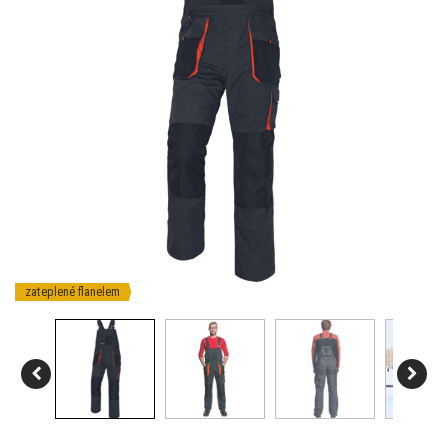
zateplené flanelem