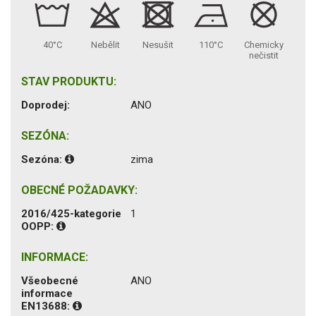
40°C
Nebělit
Nesušit
110°C
Chemicky
nečistit
STAV PRODUKTU:
Doprodej:
ANO
SEZÓNA:
Sezóna:
zima
OBECNÉ POŽADAVKY:
2016/425-kategorie
1
OOPP:
INFORMACE:
Všeobecné
ANO
informace
EN13688: