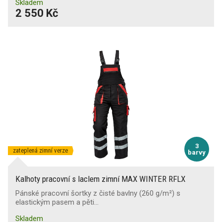
Skladem
2 550 Kč
3
zateplená zimní verze
barvy
Kalhoty pracovní s laclem zimní MAX WINTER RFLX
Pánské pracovní šortky z čisté bavlny (260 g/m²) s
elastickým pasem a pěti…
Skladem