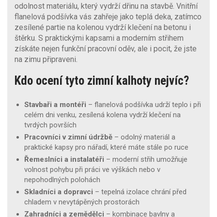
odolnost materiálu, který vydrží dřinu na stavbě. Vnitřní
flanelová podšívka vás zahřeje jako teplá deka, zatímco
zesílené partie na kolenou vydrží klečení na betonu i
štěrku. S praktickými kapsami a moderním střihem
získáte nejen funkční pracovní oděv, ale i pocit, že jste
na zimu připraveni.
Kdo ocení tyto zimní kalhoty nejvíc?
Stavbaři a montéři
– flanelová podšívka udrží teplo i při
celém dni venku, zesílená kolena vydrží klečení na
tvrdých površích
Pracovníci v zimní údržbě
– odolný materiál a
praktické kapsy pro nářadí, které máte stále po ruce
Řemeslníci a instalatéři
– moderní střih umožňuje
volnost pohybu při práci ve výškách nebo v
nepohodlných polohách
Skladníci a dopravci
– tepelná izolace chrání před
chladem v nevytápěných prostorách
Zahradníci a zemědělci
– kombinace bavlny a