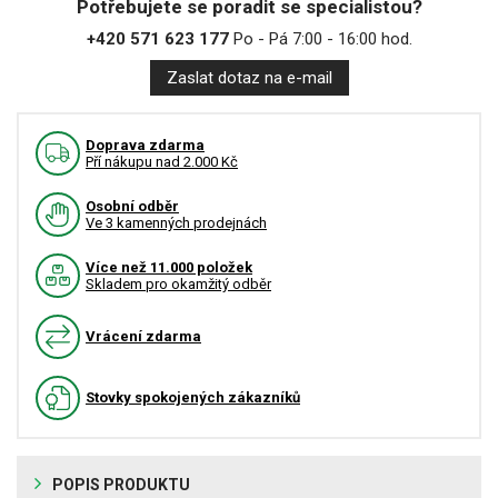
Potřebujete se poradit se specialistou?
+420 571 623 177
Po - Pá 7:00 - 16:00 hod.
Zaslat dotaz na e-mail
Doprava zdarma
Pří nákupu nad 2.000 Kč
Osobní odběr
Ve 3 kamenných prodejnách
Více než 11.000 položek
Skladem pro okamžitý odběr
Vrácení zdarma
Stovky spokojených zákazníků
POPIS PRODUKTU