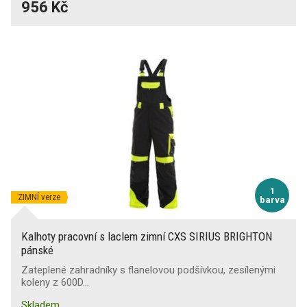
956 Kč
1
ZIMNÍ verze
barva
Kalhoty pracovní s laclem zimní CXS SIRIUS BRIGHTON
pánské
Zateplené zahradníky s flanelovou podšívkou, zesílenými
koleny z 600D…
Skladem