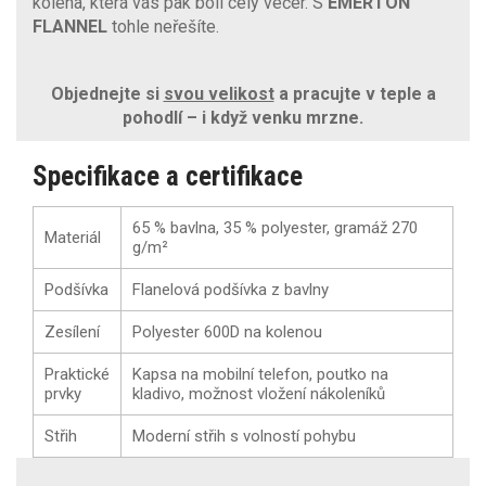
kolena, která vás pak bolí celý večer. S
EMERTON
FLANNEL
tohle neřešíte.
Objednejte si
svou velikost
a pracujte v teple a
pohodlí – i když venku mrzne.
Specifikace a certifikace
65 % bavlna, 35 % polyester, gramáž 270
Materiál
g/m²
Podšívka
Flanelová podšívka z bavlny
Zesílení
Polyester 600D na kolenou
Praktické
Kapsa na mobilní telefon, poutko na
prvky
kladivo, možnost vložení nákoleníků
Střih
Moderní střih s volností pohybu