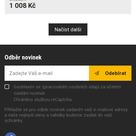
1 008 Kč
Načíst další
Odběr novinek
Odebírat
Souhlasím se zpracováním osobních údajů za účelem
zasílání novinek
Chráněno službou reCaptcha
Přihlašte se pro odběr novinek zadaním vaší e-mailové adresy
a naše nejlepší slevy a nabídky budeme zasílat do vaší
schránky.