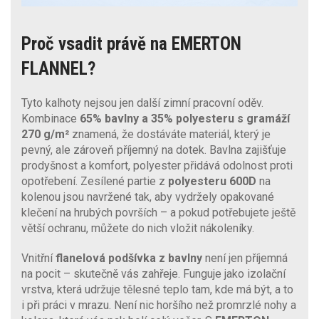
Proč vsadit právě na EMERTON
FLANNEL?
Tyto kalhoty nejsou jen další zimní pracovní oděv.
Kombinace
65% bavlny a 35% polyesteru s gramáží
270 g/m²
znamená, že dostáváte materiál, který je
pevný, ale zároveň příjemný na dotek. Bavlna zajišťuje
prodyšnost a komfort, polyester přidává odolnost proti
opotřebení. Zesílené partie z
polyesteru 600D
na
kolenou jsou navržené tak, aby vydržely opakované
klečení na hrubých površích – a pokud potřebujete ještě
větší ochranu, můžete do nich vložit nákoleníky.
Vnitřní
flanelová podšívka z bavlny
není jen příjemná
na pocit – skutečně vás zahřeje. Funguje jako izolační
vrstva, která udržuje tělesné teplo tam, kde má být, a to
i při práci v mrazu. Není nic horšího než promrzlé nohy a