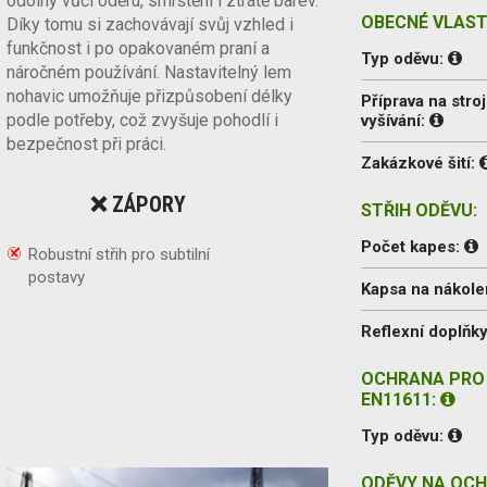
odolný vůči oděru, smrštění i ztrátě barev.
OBECNÉ VLAST
Díky tomu si zachovávají svůj vzhled i
funkčnost i po opakovaném praní a
Typ oděvu:
náročném používání. Nastavitelný lem
nohavic umožňuje přizpůsobení délky
Příprava na stroj
podle potřeby, což zvyšuje pohodlí i
vyšívání:
bezpečnost při práci.
Zakázkové šití:
❌ ZÁPORY
STŘIH ODĚVU:
Počet kapes:
Robustní střih pro subtilní
postavy
Kapsa na nákole
Reflexní doplňky
OCHRANA PRO
EN11611:
Typ oděvu:
ODĚVY NA OCH