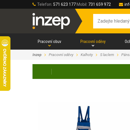
Telefon:
571 623 177
Mobil:
731 659 972
in
Pracovní obuv
Pracovní oděvy
Oc
Inzep
Pracovní oděvy
Kalhoty
S laclem
Páns