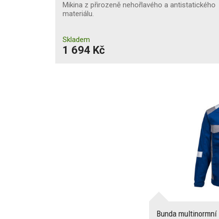
Mikina z přirozeně nehořlavého a antistatického
materiálu.
Skladem
1 694 Kč
Bunda multinormní