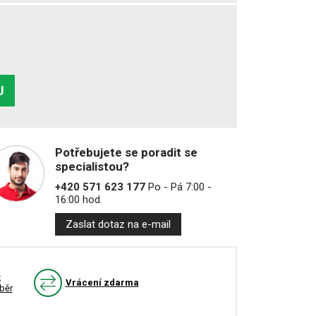
U
Potřebujete se poradit se
specialistou?
+420 571 623 177
Po - Pá 7:00 -
16:00 hod.
Zaslat dotaz na e-mail
k
Vrácení zdarma
běr