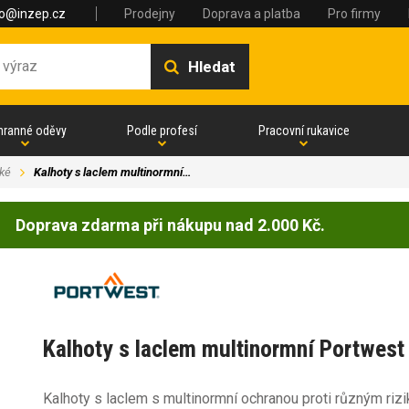
fo@inzep.cz
Prodejny
Doprava a platba
Pro firmy
Hledat
hranné oděvy
Podle profesí
Pracovní rukavice
ké
Kalhoty s laclem multinormní…
Doprava zdarma při nákupu nad 2.000 Kč.
Kalhoty s laclem multinormní Portwes
Kalhoty s laclem s multinormní ochranou proti různým riz