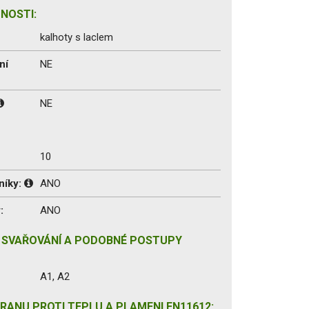
NOSTI:
kalhoty s laclem
ní
NE
NE
10
níky:
ANO
:
ANO
 SVAŘOVÁNÍ A PODOBNÉ POSTUPY
A1, A2
RANU PROTI TEPLU A PLAMENI EN11612: