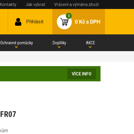
Kontakty
Jak vybrat
Vrácení a výměna zboží
0
0 Kč
s DPH
Přihlásit
Ochranné pomůcky
Doplňky
AKCE
VÍCE INFO
t FR07
ikům