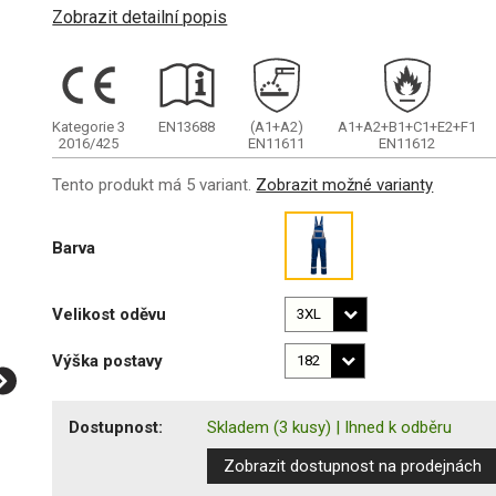
Zobrazit detailní popis
Kategorie 3
EN13688
(A1+A2)
A1+A2+B1+C1+E2+F1
2016/425
EN11611
EN11612
Tento produkt má 5 variant.
Zobrazit možné varianty
Barva
Velikost oděvu
Výška postavy
Dostupnost:
Skladem
(3 kusy)
|
Ihned k odběru
Zobrazit dostupnost na prodejnách