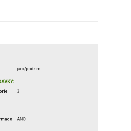
jaro/podzim
DAVKY:
orie
3
ormace
ANO