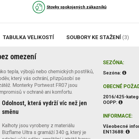
Stovky spokojených zákazníků
TABULKA VELIKOSTÍ
SOUBORY KE STAŽENÍ
(3)
bez omezení
SEZÓNA:
iko tepla, výbojů nebo chemických postřiků,
Sezóna:
oděv, který vás ochrání, přizpůsobí se
zátěž. Monterky Portwest FR07 jsou
OBECNÉ POŽA
mpromisů v ochraně ani komfortu.
2016/425-kateg
Odolnost, která vydrží víc než jen
OOPP:
směnu
INFORMACE:
Kalhoty jsou vyrobeny z materiálu
Všeobecné inf
EN13688:
Bizflame Ultra s gramáží 340 g, který je