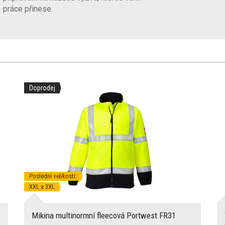
práce přinese.
Doprodej
Poslední velikosti:
XXL a 3XL
Mikina multinormní fleecová Portwest FR31