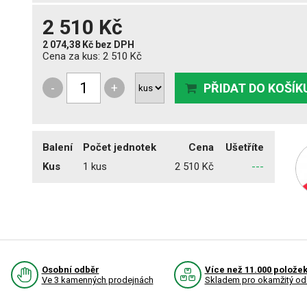
2 510 Kč
2 074,38 Kč
bez DPH
Cena za kus:
2 510 Kč
-
+
PŘIDAT DO KOŠÍK
Balení
Počet jednotek
Cena
Ušetříte
Kus
1 kus
2 510 Kč
---
Osobní odběr
Více než 11.000 polože
Ve 3 kamenných prodejnách
Skladem pro okamžitý od