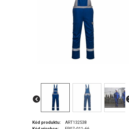
Kód produktu:
ART132538
Kód výrobce:
FR07-011-66