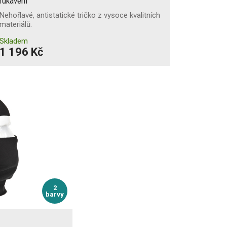
rukávem
Nehořlavé, antistatické tričko z vysoce kvalitních
materiálů.
Skladem
1 196 Kč
2
barvy