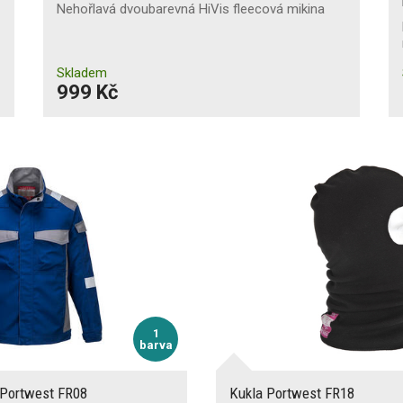
Nehořlavá dvoubarevná HiVis fleecová mikina
Skladem
999 Kč
1
barva
 Portwest FR08
Kukla Portwest FR18