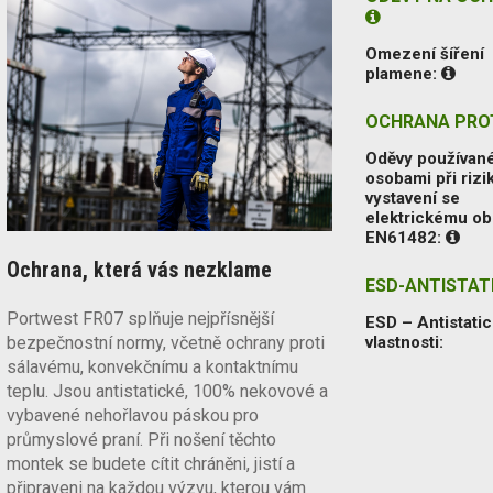
Omezení šíření
plamene:
OCHRANA PROT
Oděvy používan
osobami při rizi
vystavení se
elektrickému ob
EN61482:
Ochrana, která vás nezklame
ESD-ANTISTAT
Portwest FR07 splňuje nejpřísnější
ESD – Antistati
vlastnosti:
bezpečnostní normy, včetně ochrany proti
sálavému, konvekčnímu a kontaktnímu
teplu. Jsou antistatické, 100% nekovové a
vybavené nehořlavou páskou pro
průmyslové praní. Při nošení těchto
montek se budete cítit chráněni, jistí a
připraveni na každou výzvu, kterou vám