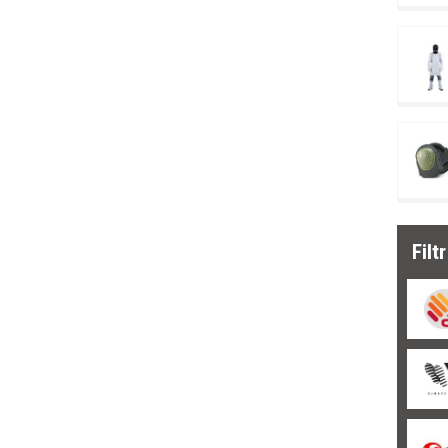
Novinka
(26)
Doprodej
(99)
Filt