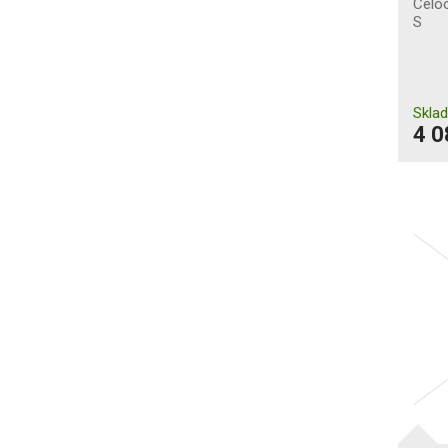
Celoo
S
Skla
4 0