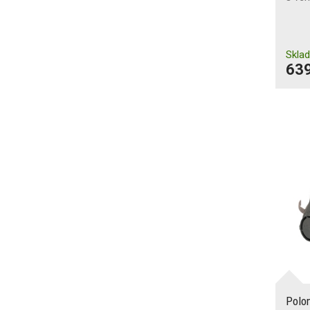
Skla
639
Polo