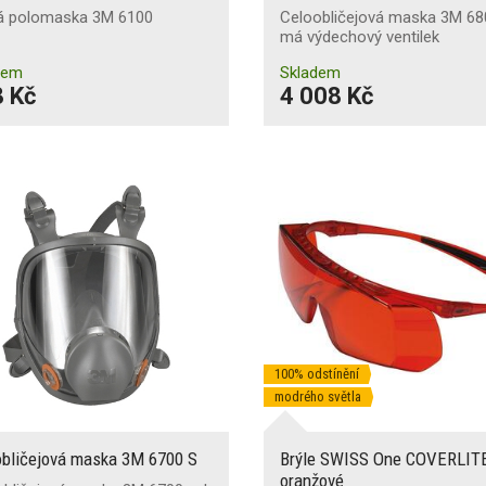
á polomaska 3M 6100
Celoobličejová maska 3M 6
má výdechový ventilek
dem
Skladem
 Kč
4 008 Kč
100% odstínění
modrého světla
obličejová maska 3M 6700 S
Brýle SWISS One COVERLIT
oranžové