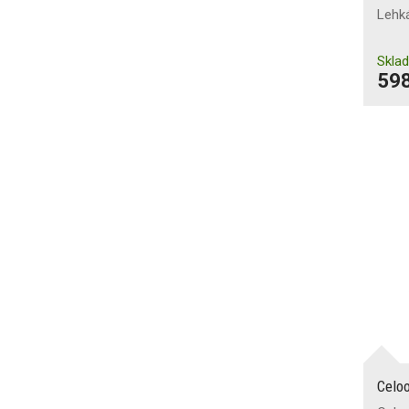
Lehk
Skla
598
Celo