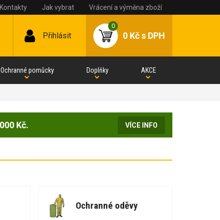
Kontakty
Jak vybrat
Vrácení a výměna zboží
0
0 Kč
s DPH
Přihlásit
Ochranné pomůcky
Doplňky
AKCE
000 Kč.
VÍCE INFO
Ochranné oděvy