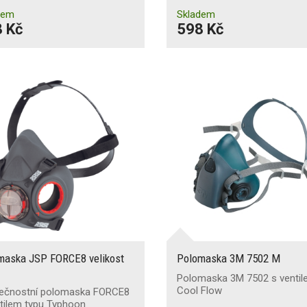
dem
Skladem
 Kč
598 Kč
maska JSP FORCE8 velikost
Polomaska 3M 7502 M
Polomaska 3M 7502 s venti
Cool Flow
ečnostní polomaska FORCE8
tilem typu Typhoon