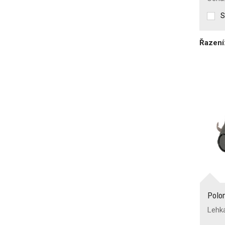
S
Řazení
Polo
Lehk