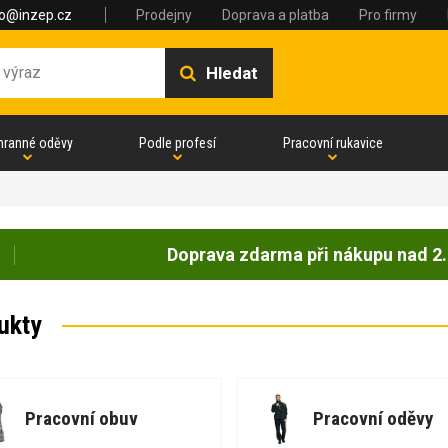
fo@inzep.cz
Prodejny
Doprava a platba
Pro firmy
Hledat
hranné oděvy
Podle profesí
Pracovní rukavice
Doprava zdarma při nákupu nad 2.
ukty
Pracovní obuv
Pracovní oděvy