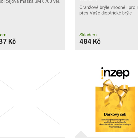
bličejová maska 3M 6700 vel.
Oranžové brýle vhodné i pro 
přes Vaše dioptrické brýle
dem
Skladem
87 Kč
484 Kč