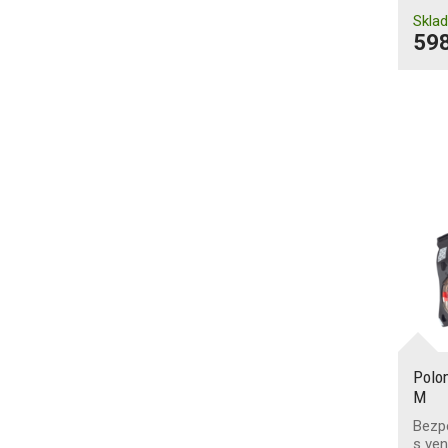
Skla
598
Polo
M
Bezp
s ven