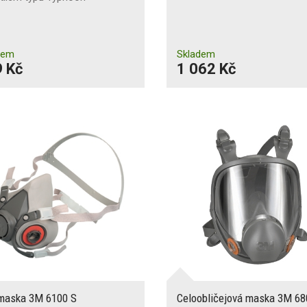
dem
Skladem
 Kč
1 062 Kč
maska 3M 6100 S
Celoobličejová maska 3M 6