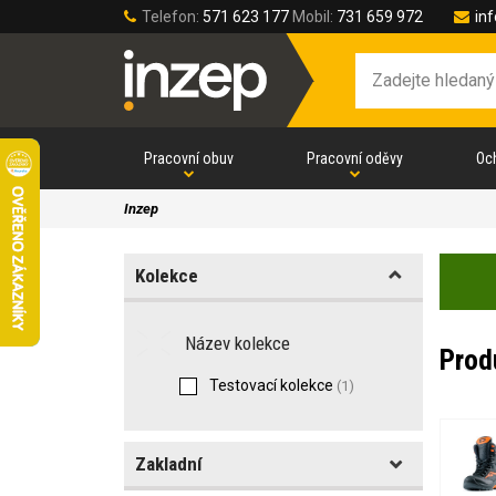
Telefon:
571 623 177
Mobil:
731 659 972
in
Pracovní obuv
Pracovní oděvy
Oc
Inzep
Kolekce
Název kolekce
Prod
Testovací kolekce
(1)
Zakladní