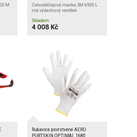
800 M
Celoobličejová maska 3M 6900 L
má výdechový ventilek
Skladem
4 008 Kč
E
Rukavice povrstvené AERO
PURTSKIN OPTIMAL 1680