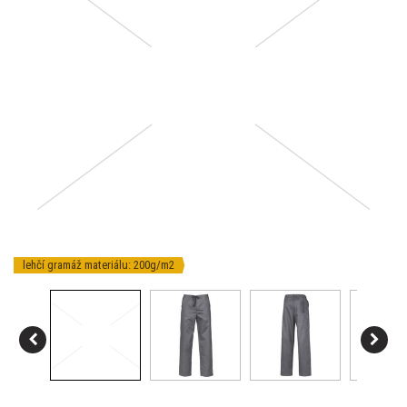
lehčí gramáž materiálu: 200g/m2