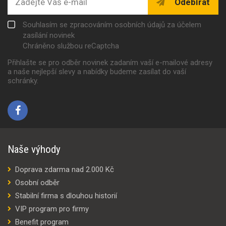
Odebírat
Souhlasím se zpracováním osobních údajů za účelem
zasílání novinek
Chráněno službou reCaptcha
Přihlašte se pro odběr novinek zadaním vaší e-mailové adresy
a naše nejlepší slevy a nabídky budeme zasílat do vaší
schránky.
Naše výhody
Doprava zdarma nad 2.000 Kč
Osobní odběr
Stabilní firma s dlouhou historií
VIP program pro firmy
Benefit program