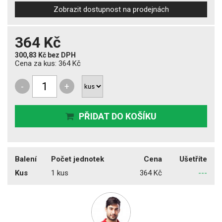
Zobrazit dostupnost na prodejnách
364 Kč
300,83 Kč
bez DPH
Cena za kus:
364 Kč
-
+
PŘIDAT DO KOŠÍKU
Balení
Počet jednotek
Cena
Ušetříte
Kus
1 kus
364 Kč
---