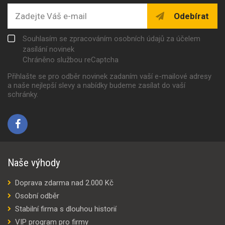
Odebírat
Souhlasím se zpracováním osobních údajů za účelem
zasílání novinek
Chráněno službou reCaptcha
Přihlašte se pro odběr novinek zadaním vaší e-mailové adresy
a naše nejlepší slevy a nabídky budeme zasílat do vaší
schránky.
Naše výhody
Doprava zdarma nad 2.000 Kč
Osobní odběr
Stabilní firma s dlouhou historií
VIP program pro firmy