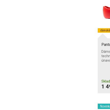
Ne
(28)
Odolnost podešve proti
propíchnutí
Ne
(28)
dámské
Antistatická obuv
(1)
Pant
Absorpce energie v patě
Dáms
(2)
techn
únav
Průnik a absorpce vody
Skla
Průnik vody
1 4
Protiskluzová podešev
SRA
(13)
Novink
SRC
(9)