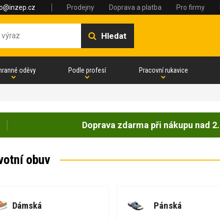
fo@inzep.cz
Prodejny
Doprava a platba
Pro firmy
Hledat
hranné oděvy
Podle profesí
Pracovní rukavice
Doprava zdarma při nákupu nad 2.
votní obuv
Dámská
Pánská