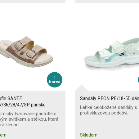
1
barva
ofle SANTÉ
Sandály PEON PE/18-5D dá
7/36/28/47/SP pánské
Lehké celokožené sandály s
protiskluzovou podešví.
micky tvarované pantofle s
ým svrškem a stélkou, která
rá klenbu…
dem
Skladem