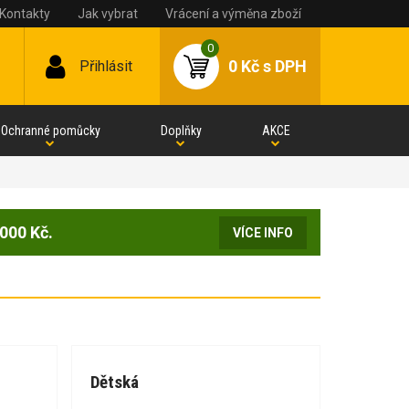
Kontakty
Jak vybrat
Vrácení a výměna zboží
0
0 Kč
s DPH
Přihlásit
Ochranné pomůcky
Doplňky
AKCE
000 Kč.
VÍCE INFO
Dětská