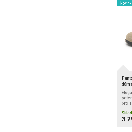
Udržení na žebříku
Novink
Ochrana při svařování
Pant
dáms
Eleg
pate
pro z
Skla
3 2