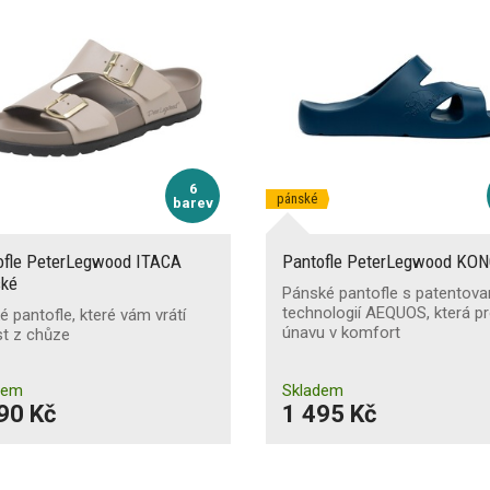
6
pánské
barev
ofle PeterLegwood ITACA
Pantofle PeterLegwood KO
ké
Pánské pantofle s patentov
technologií AEQUOS, která p
ké pantofle, které vám vrátí
únavu v komfort
st z chůze
dem
Skladem
90 Kč
1 495 Kč