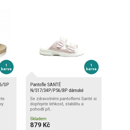
1
1
barva
barva
56/SP
Pantofle SANTÉ
N/517/34P/P56/BP dámské
ete
Se zdravotními pantoflemi Santé si
íky
dopřejete lehkost, stabilitu a
pohodlí při…
Skladem
879 Kč