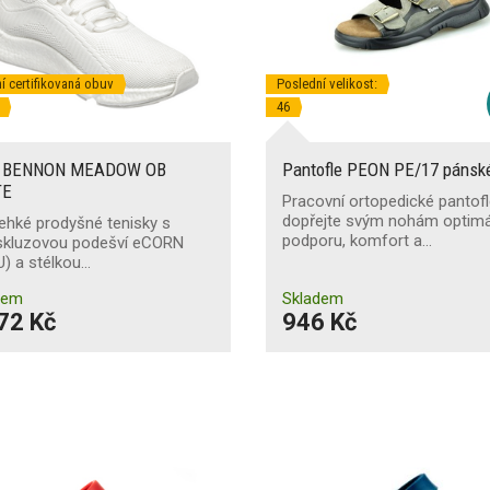
í certifikovaná obuv
Poslední velikost:
46
v BENNON MEADOW OB
Pantofle PEON PE/17 pánsk
TE
Pracovní ortopedické pantof
dopřejte svým nohám optimá
lehké prodyšné tenisky s
podporu, komfort a…
iskluzovou podešví eCORN
) a stélkou…
dem
Skladem
72 Kč
946 Kč