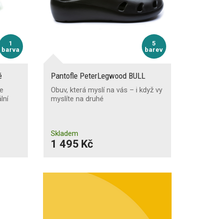
1
5
barva
barev
é
Pantofle PeterLegwood BULL
le
Obuv, která myslí na vás – i když vy
lní
myslíte na druhé
Skladem
1 495 Kč