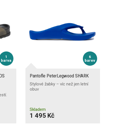
1
6
barva
barev
ROS
Pantofle PeterLegwood SHARK
Stylové žabky – víc než jen letní
obuv
stí.
Skladem
1 495 Kč