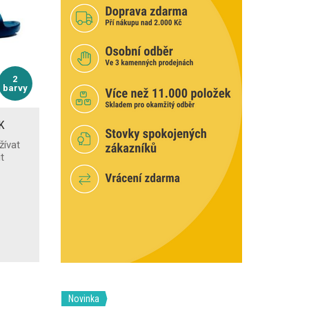
2
barvy
K
žívat
t
Novinka