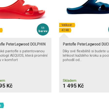
Velikost:
11
47/48
barev
ofle PeterLegwood DOLPHIN
Pantofle PeterLegwood DUC
ké pantofle s patentovanou
Díky své flexibilitě si budete u
ologií AEQUOS, která promění
lehkost každého kroku a poci
u v komfort
pohodlí od…
dem
Skladem
95 Kč
1 495 Kč
a