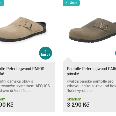
a
Novinka
1
barva
ofle PeterLegwood PAROS
Pantofle PeterLegwood PA
ké
pánské
antní dámská obuv s
Kvalitní pánské pantofle pro
ntovaným systémem AEQUOS
zdravou chůzi a úlevu od bole
dravé držení těla a…
Ruční výroba a…
dem
Skladem
90 Kč
3 290 Kč