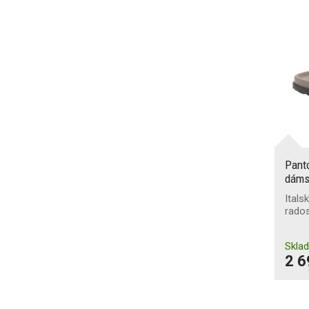
Ochrana proti nárazům
nártu
Ochrana kotníků
Svršek odolný proti
proříznutí
Odolnost proti chladu
Pant
dáms
Odolnost proti teplu
Itals
rado
Odolnost proti
kontaktnímu teplu
Skla
2 6
Odolnost špičky proti
odírání