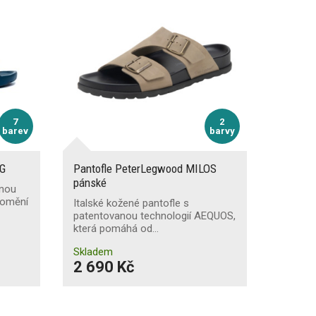
7
2
barev
barvy
NG
Pantofle PeterLegwood MILOS
pánské
anou
romění
Italské kožené pantofle s
patentovanou technologií AEQUOS,
která pomáhá od…
Skladem
2 690 Kč