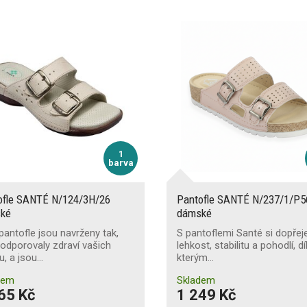
1
barva
ofle SANTÉ N/124/3H/26
Pantofle SANTÉ N/237/1/P
ké
dámské
pantofle jsou navrženy tak,
S pantoflemi Santé si dopřej
odporovaly zdraví vašich
lehkost, stabilitu a pohodlí, d
, a jsou…
kterým…
dem
Skladem
65 Kč
1 249 Kč