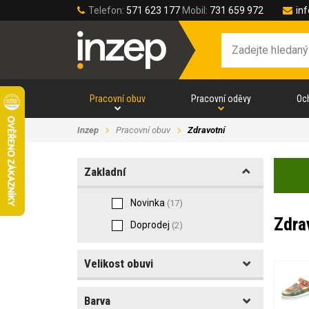
Telefon:
571 623 177
Mobil:
731 659 972
in
Pracovní obuv
Pracovní oděvy
Oc
Inzep
Pracovní obuv
Zdravotní
Zakladní
Novinka
(17)
Zdra
Doprodej
(2)
Velikost obuvi
Barva
Velikost obuvi