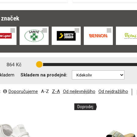
r značek
:
864 Kč
Skladem na prodejně:
kladem
:
Doporučujeme
A-Z
Z-A
Od nejlevnějšího
Od nejdražšího
Doprodej