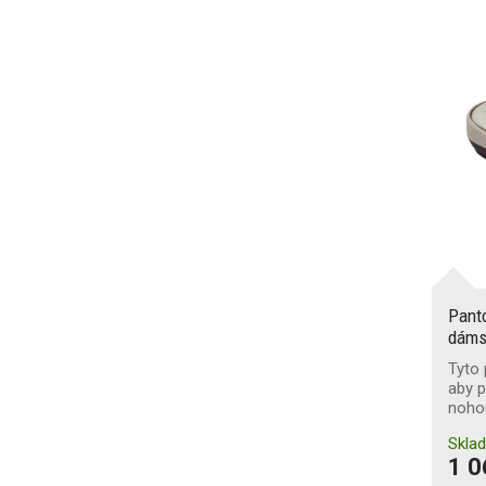
Pant
dáms
Tyto 
aby p
nohou
Skla
1 0