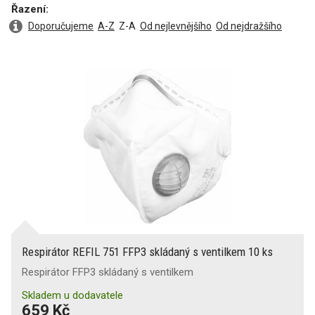
Řazení:
Doporučujeme
A-Z
Z-A
Od nejlevnějšího
Od nejdražšího
Respirátor REFIL 751 FFP3 skládaný s ventilkem 10 ks
Respirátor FFP3 skládaný s ventilkem
Skladem u dodavatele
659 Kč