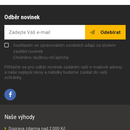
Odběr novinek
Odebírat
Souhlasím se zpracováním osobních údajů za účelem
zasílání novinek
Chráněno službou reCaptcha
Přihlašte se pro odběr novinek zadaním vaší e-mailové adresy
a naše nejlepší slevy a nabídky budeme zasílat do vaší
schránky.
Naše výhody
Doprava zdarma nad 2.000 Kč