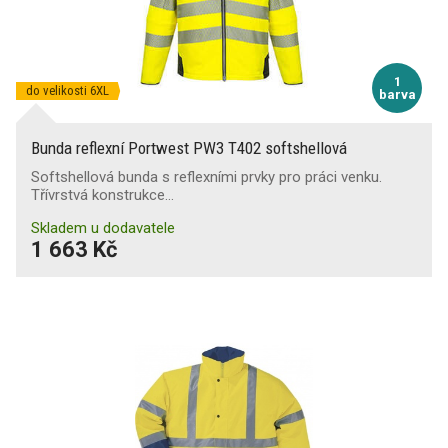
1
do velikosti 6XL
barva
Bunda reflexní Portwest PW3 T402 softshellová
Softshellová bunda s reflexními prvky pro práci venku.
Třívrstvá konstrukce…
Skladem u dodavatele
1 663 Kč