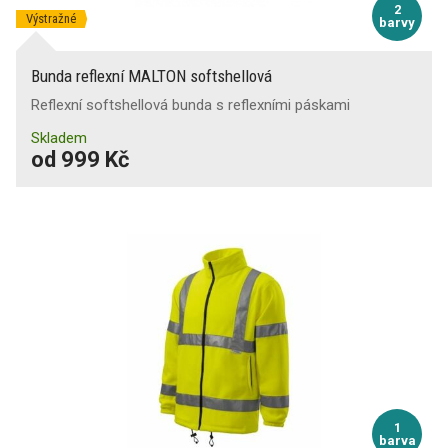
2
Výstražné
barvy
Bunda reflexní MALTON softshellová
Reflexní softshellová bunda s reflexními páskami
Skladem
od 999 Kč
1
barva