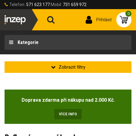
Telefon:
571 623 177
Mobil:
731 659 972
0
Přihlásit
Kategorie
Zakladní
Novinka
Doprava zdarma při nákupu nad 2.000 Kč.
Doprodej
(4)
VÍCE INFO
Velikost oděvu