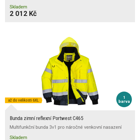
Skladem
2 012 Kč
1
až do velikosti 6XL
barva
Bunda zimní reflexní Portwest C465
Multifunkční bunda 3v1 pro náročné venkovní nasazení
Skladem