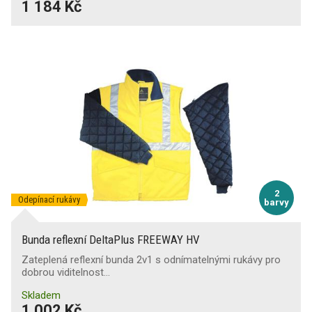
1 184 Kč
2
Odepínací rukávy
barvy
Bunda reflexní DeltaPlus FREEWAY HV
Zateplená reflexní bunda 2v1 s odnímatelnými rukávy pro
dobrou viditelnost…
Skladem
1 002 Kč