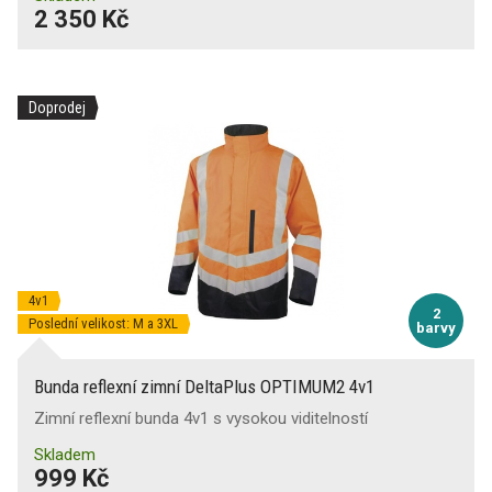
2 350 Kč
Doprodej
4v1
2
Poslední velikost: M a 3XL
barvy
Bunda reflexní zimní DeltaPlus OPTIMUM2 4v1
Zimní reflexní bunda 4v1 s vysokou viditelností
Skladem
999 Kč