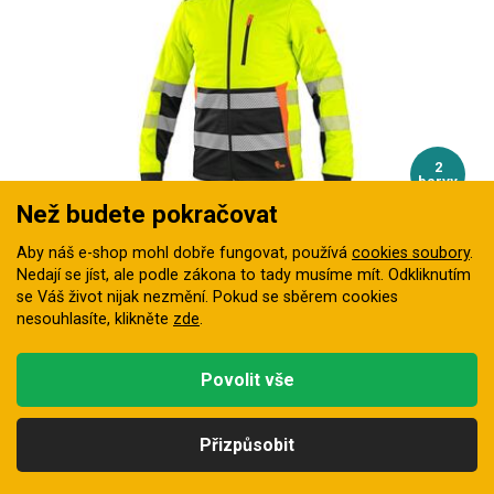
2
barvy
Než budete pokračovat
Bunda reflexní CXS BENSON pánská softshellová
Aby náš e-shop mohl dobře fungovat, používá
cookies soubory
.
Pánská reflexní softshellová bunda s TPU membránou,
Nedají se jíst, ale podle zákona to tady musíme mít. Odkliknutím
voděodolností 5 000 mm a…
se Váš život nijak nezmění. Pokud se sběrem cookies
nesouhlasíte, klikněte
zde
.
Skladem
1 182 Kč
Povolit vše
Přizpůsobit
Kategorie
Hledat
Nahoru
Profil
Košík