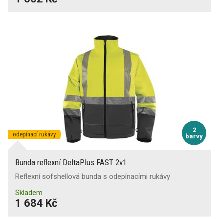
2
odepínací rukávy
barvy
Bunda reflexní DeltaPlus FAST 2v1
Reflexní sofshellová bunda s odepínacími rukávy
Skladem
1 684 Kč