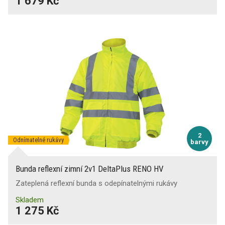
1 679 Kč
2
Odnímatelné rukávy
barvy
Bunda reflexní zimní 2v1 DeltaPlus RENO HV
Zateplená reflexní bunda s odepínatelnými rukávy
Skladem
1 275 Kč