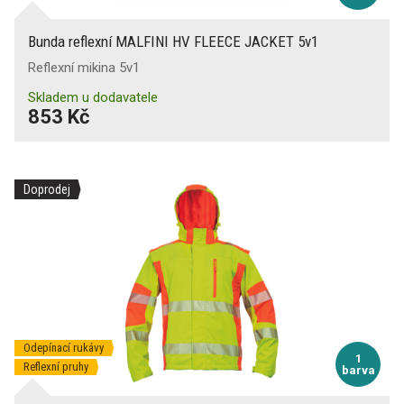
Bunda reflexní MALFINI HV FLEECE JACKET 5v1
Reflexní mikina 5v1
Skladem u dodavatele
853 Kč
Doprodej
Odepínací rukávy
1
Reflexní pruhy
barva