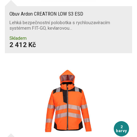
Obuv Ardon CREATRON LOW S3 ESD
Lehká bezpečnostní polobotka s rychlouzavíracím
systémem FIT-GO, kevlarovou…
Skladem
2 412 Kč
2
barvy