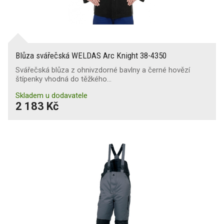
Blůza svářečská WELDAS Arc Knight 38-4350
Svářečská blůza z ohnivzdorné bavlny a černé hovězí
štípenky vhodná do těžkého…
Skladem u dodavatele
2 183 Kč