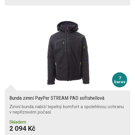
7
barev
Bunda zimní PayPer STREAM PAD softshellová
Zimní bunda nabízí tepelný komfort a spolehlivou ochranu
v nepříznivém počasí
Skladem
2 094 Kč