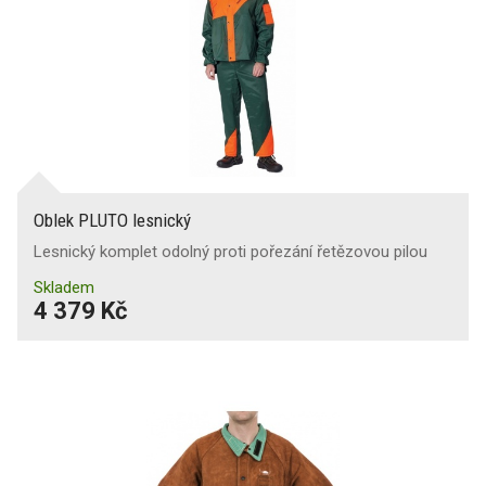
Košile
X
(25)
X
(3)
Oboustranné provedení
Polokošile
Trička
Oblek PLUTO lesnický
Lesnický komplet odolný proti pořezání řetězovou pilou
Skladem
4 379 Kč
Pláště
Zástěry