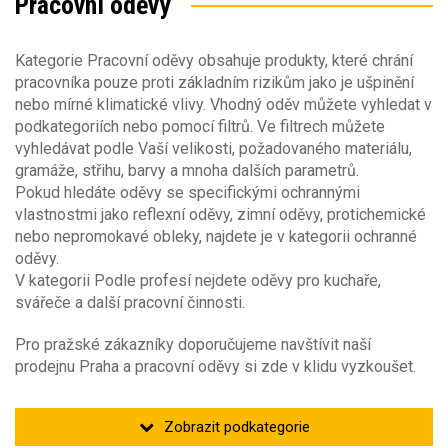
Pracovní oděvy
Velikost oděvu
Akce
(5)
Kategorie Pracovní oděvy obsahuje produkty, které chrání
Výška postavy
Velikost oděvů
Novinka
(2)
pracovníka pouze proti základním rizikům jako je ušpinění
nebo mírné klimatické vlivy. Vhodný oděv můžete vyhledat v
32
(2)
Barva
Výška postavy
podkategoriích nebo pomocí filtrů. Ve filtrech můžete
Doprodej
(47)
34-3XS
(14)
vyhledávat podle Vaší velikosti, požadovaného materiálu,
36
(36)
158
(9)
Sezóna
gramáže, střihu, barvy a mnoha dalších parametrů.
38-2XS
(86)
Barva
2v1
164
(72)
(7)
Pokud hledáte oděvy se specifickými ochrannými
40
(53)
170
(150)
vlastnostmi jako reflexní oděvy, zimní oděvy, protichemické
42-XS
(583)
Pohlaví
182
(381)
Sezóna
nebo nepromokavé obleky, najdete je v kategorii ochranné
3v1
44
(188)
194
(45)
oděvy.
celoroční
(284)
Materiál
V kategorii Podle profesí nejdete oděvy pro kuchaře,
Pohlaví
jaro/podzim
(8991)
4v1
svářeče a další pracovní činnosti.
léto
(2558)
dámské
(121)
Velikosti dětských oděvů
Obecné vlastnosti
zima
(1348)
Materiál
Pro pražské zákazníky doporučujeme navštívit naší
dětské
(36)
prodejnu Praha a pracovní oděvy si zde v klidu vyzkoušet.
80
pánské
(1)
(104)
53% Bavlna, 44% Polyester, 3% Spandex
(34)
Střih oděvu
86
unisex
(2)
(26)
Typ oděvu
58% Bavlna, 39% Polyester, 3% Spandex
(34)
90
(5)
70% Bavlna 20% PES 10% Sorona©
(16)
blůza
92
(608)
(1)
Klimatické podmínky
Akryl
(10)
Počet kapes