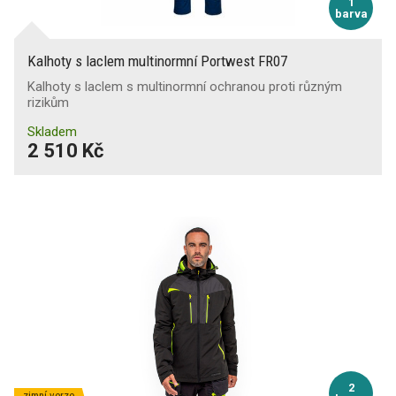
1
barva
Kalhoty s laclem multinormní Portwest FR07
Kalhoty s laclem s multinormní ochranou proti různým
rizikům
Skladem
2 510 Kč
2
zimní verze