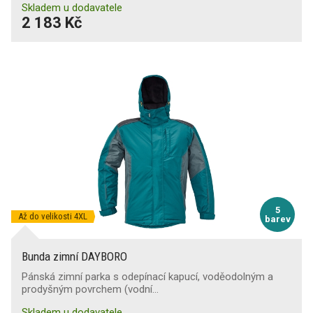
Skladem u dodavatele
2 183 Kč
5
Až do velikosti 4XL
barev
Bunda zimní DAYBORO
Pánská zimní parka s odepínací kapucí, voděodolným a
prodyšným povrchem (vodní…
Skladem u dodavatele