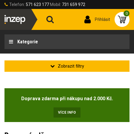
Telefon:
571 623 177
Mobil:
731 659 972
0
Přihlásit
Kategorie
Zakladní
Novinka
(2)
Doprava zdarma při nákupu nad 2.000 Kč.
Doprodej
(47)
VÍCE INFO
Stav produktu