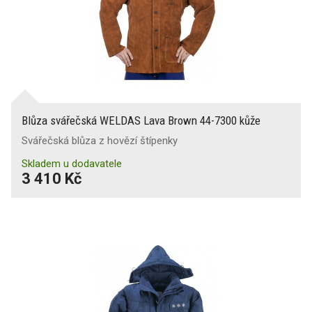
Pláštěnky
Bundy
Blůza svářečská WELDAS Lava Brown 44-7300 kůže
Svářečská blůza z hovězí štípenky
Čepice, kukly, síťky, šály
Skladem u dodavatele
3 410 Kč
Funkční spodní prádlo
Spodní prádlo