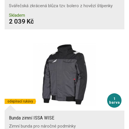
Svářečská zkrácená blůza tzv. bolero z hovězí štípenky
Skladem
2 039 Kč
1
odepínací rukávy
barva
Bunda zimní ISSA WISE
Zimní bunda pro náročné podmínky