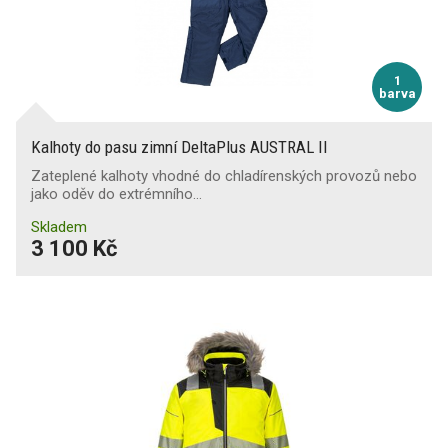
1
barva
Kalhoty do pasu zimní DeltaPlus AUSTRAL II
Zateplené kalhoty vhodné do chladírenských provozů nebo
jako oděv do extrémního…
Skladem
3 100 Kč