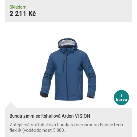
Skladem
2 211 Kč
1
barva
Bunda zimní softshellová Ardon VISION
Zateplená softshellová bunda s membránou ElasticTech
flexi® (voděodolnost 5 000…