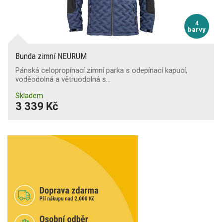
4
barvy
Bunda zimní NEURUM
Pánská celopropínací zimní parka s odepínací kapucí,
voděodolná a větruodolná s…
Skladem
3 339 Kč