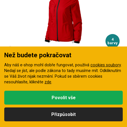
4
barvy
Než budete pokračovat
Bunda MALFINI PACIFIC dámská 3v1
Aby náš e-shop mohl dobře fungovat, používá
cookies soubory
.
Dámská třívrstevná bunda s odnímatelným fleece a TPU
Nedají se jíst, ale podle zákona to tady musíme mít. Odkliknutím
membránou, která ochrání…
se Váš život nijak nezmění. Pokud se sběrem cookies
Skladem
nesouhlasíte, klikněte
zde
.
1 904 Kč
Povolit vše
Přizpůsobit
Kategorie
Hledat
Nahoru
Profil
Košík