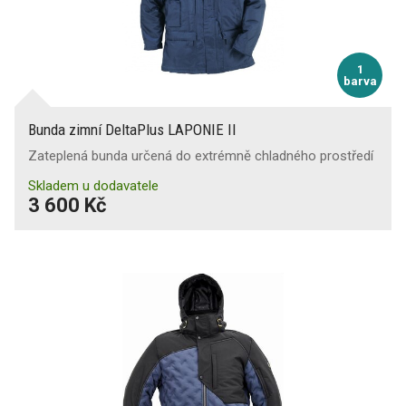
Ponožky
1
barva
Bunda zimní DeltaPlus LAPONIE II
Opasky
Zateplená bunda určená do extrémně chladného prostředí
Skladem u dodavatele
3 600 Kč