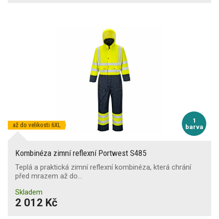
1
až do velikosti 6XL
barva
Kombinéza zimní reflexní Portwest S485
Teplá a praktická zimní reflexní kombinéza, která chrání
před mrazem až do…
Skladem
2 012 Kč