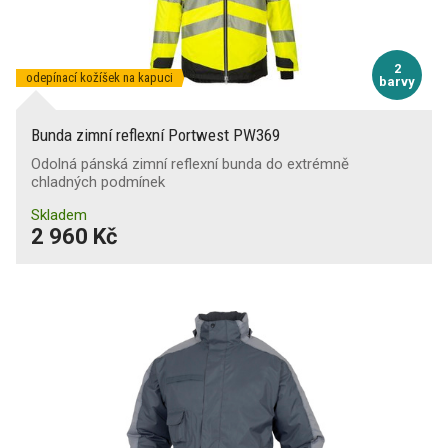
2
odepínací kožíšek na kapuci
barvy
Bunda zimní reflexní Portwest PW369
Odolná pánská zimní reflexní bunda do extrémně
chladných podmínek
Skladem
2 960 Kč