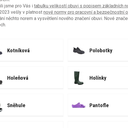
ili jsme pro Vás i
tabulku velikostí obuvi s popisem základních 
2023 vešly v platnost
nové normy pro pracovní a bezpečnostní
ní něchto norem a vysvětlení nového značení obuvi. Nové znače
ech.
Kotníková
Polobotky
Holeňová
Holínky
Sněhule
Pantofle