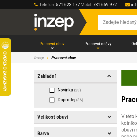
Telefon:
571 623 177
Mobil:
731 659 972
in
Pracovní obuv
Pracovní oděvy
Oc
Inzep
Pracovní obuv
Zakladní
Novinka
(23)
Prac
Doprodej
(36)
V této 
Velikost obuvi
kotníko
obuvi m
Barva
Velikost obuvi
nebo n