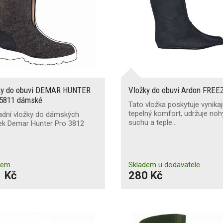
ky do obuvi DEMAR HUNTER
Vložky do obuvi Ardon FREE
5811 dámské
Tato vložka poskytuje vynikaj
tepelný komfort, udržuje noh
adní vložky do dámských
suchu a teple…
nek Demar Hunter Pro 3812
dem
Skladem u dodavatele
 Kč
280 Kč