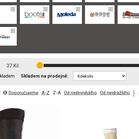
:
37 Kč
Skladem na prodejně:
kladem
:
Doporučujeme
A-Z
Z-A
Od nejlevnějšího
Od nejdražšího