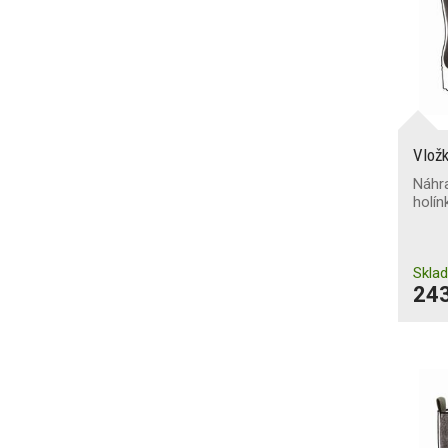
propíchnutí
Nekovová
(268)
Ne
(1076)
Ocelová
(308)
Kompozitní PL
(197)
Kompozitní PS
(291)
Vlož
Náhra
Antistatická obuv
(639)
holí
Absorpce energie v patě
(624)
Skla
243
Průnik a absorpce vody
(295)
Průnik vody
(49)
Protiskluzová podešev