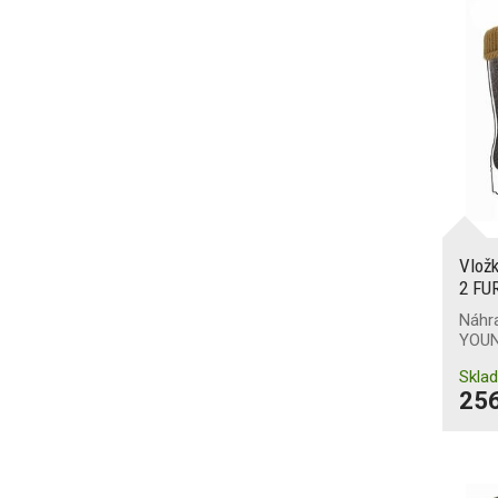
odírání
(23)
Udržení na žebříku
Ochrana při svařování
(2)
Vlož
2 FU
Náhr
YOUN
Skla
256