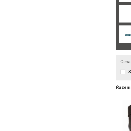
CI
(386)
CR
(49)
E
(125)
ESD
(95)
FO
(1045)
Odolnost proti olejům a
pohonným hmotám
Cena
(uhlovodíkům)
(651)
S
Bezpečnostní špička na
ochranu prstů
Řazení
Ne
(847)
Ocelová
(540)
Hliníková
(131)
Nekovová
(73)
Kompozitní
(637)
Odolnost podešve proti