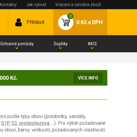
Kontakty
Jak vybrat
Vrácení a výměna zboží
0
0 Kč
s DPH
Přihlásit
Ochranné pomůcky
Doplňky
AKCE
000 Kč.
VÍCE INFO
rií podle typy obuvi (polobotky, sandály,
,
S1P
,
S3
,
protipořezová
, ...). Pro výběr požadované
pu obuvi, barvy, velikosti, požadovaných vlastností