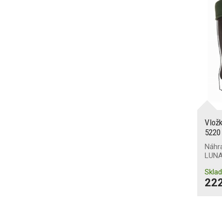
Vlož
5220
Náhr
LUNA
Skla
222