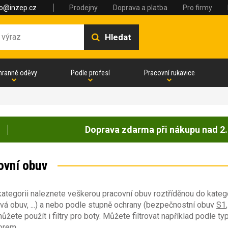
fo@inzep.cz
Prodejny
Doprava a platba
Pro firmy
Hledat
hranné oděvy
Podle profesí
Pracovní rukavice
Doprava zdarma při nákupu nad 2.
ovní obuv
kategorii naleznete veškerou pracovní obuv roztříděnou do katego
vá obuv, ...) a nebo podle stupně ochrany (bezpečnostní obuv
S1
ůžete použít i filtry pro boty. Můžete filtrovat například podle ty
orem.