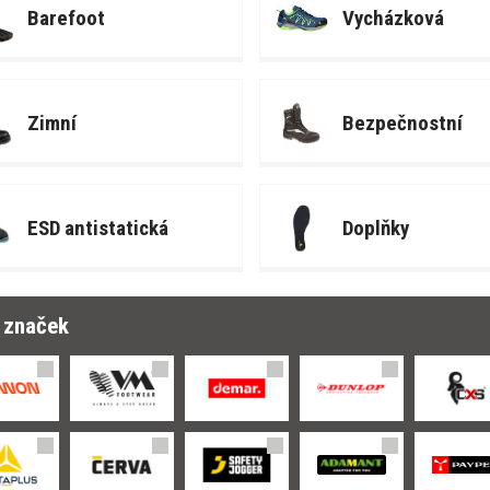
Barefoot
Vycházková
Zimní
Bezpečnostní
ESD antistatická
Doplňky
r značek