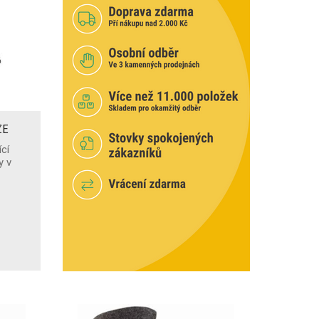
ZE
ící
y v