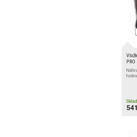
SR
(661)
SRA
(225)
SRC
(1294)
Ochrana proti nárazům
nártu
(12)
Ochrana kotníků
(2)
Vlož
PRO 
Svršek odolný proti
proříznutí
(3)
Náhr
holí
Odolnost proti chladu
(100)
Skla
Odolnost proti teplu
(18)
541
Odolnost proti
kontaktnímu teplu
(95)
Odolnost špičky proti