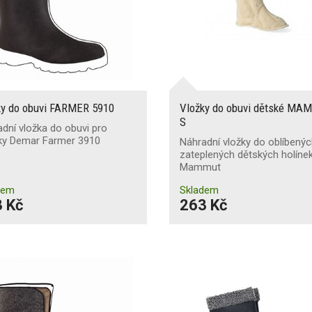
ky do obuvi FARMER 5910
Vložky do obuvi dětské M
S
dní vložka do obuvi pro
nky Demar Farmer 3910
Náhradní vložky do oblíbený
zateplených dětských holíne
Mammut
dem
Skladem
 Kč
263 Kč