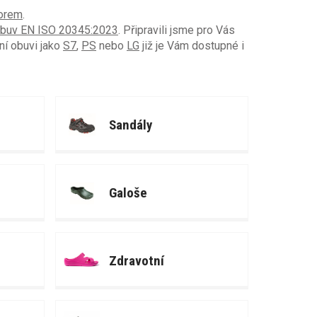
norem
.
 obuv EN ISO 20345:2023
. Připravili jsme pro Vás
ní obuvi jako
S7
,
PS
nebo
LG
již je Vám dostupné i
Sandály
Galoše
Zdravotní