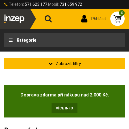
Telefon:
571 623 177
Mobil:
731 659 972
0
Přihlásit
Kategorie
Zakladní
Novinka
(23)
Doprava zdarma při nákupu nad 2.000 Kč.
Doprodej
(36)
VÍCE INFO
Velikost obuvi