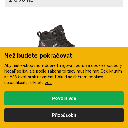
Než budete pokračovat
Aby náš e-shop mohl dobře fungovat, používá
cookies soubory
.
Nedají se jíst, ale podle zákona to tady musíme mít. Odkliknutím
se Váš život nijak nezmění. Pokud se sběrem cookies
nesouhlasíte, klikněte
zde
.
Obuv kotníková VM BUFFALO O2 HRO SRC
Povolit vše
Celokožená kotníková pracovní obuv z lícové hověziny
Crazy Horse (2,0–2,2 mm) s…
Přizpůsobit
Skladem
2 670 Kč
Kategorie
Hledat
Nahoru
Profil
Košík