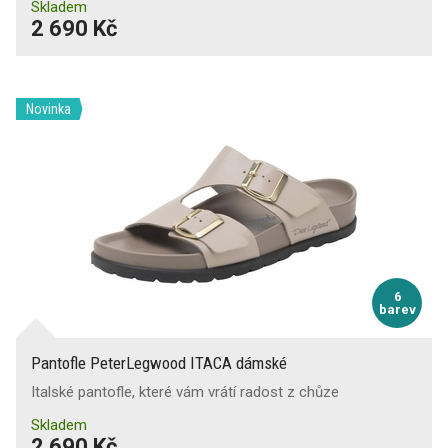
Skladem
2 690 Kč
Novinka
6
barev
Pantofle PeterLegwood ITACA dámské
Italské pantofle, které vám vrátí radost z chůze
Skladem
2 690 Kč