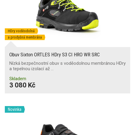
Nekovová
(269)
Ne
(1076)
Ocelová
(308)
Vycházková
Kompozitní PL
(197)
HDry voděodolná
Kompozitní PS
(291)
a prodyšná membrána
Antistatická obuv
(639)
Trekingová
Obuv Sixton ORTLES HDry S3 CI HRO WR SRC
Nízká bezpečnostní obuv s voděodolnou membránou HDry
Absorpce energie v patě
(624)
a tepelnou izolací až …
Skladem
Zimní
Průnik a absorpce vody
(295)
3 080 Kč
Průnik vody
(49)
Bezpečnostní
Novinka
Protiskluzová podešev
SR
(661)
SRA
(225)