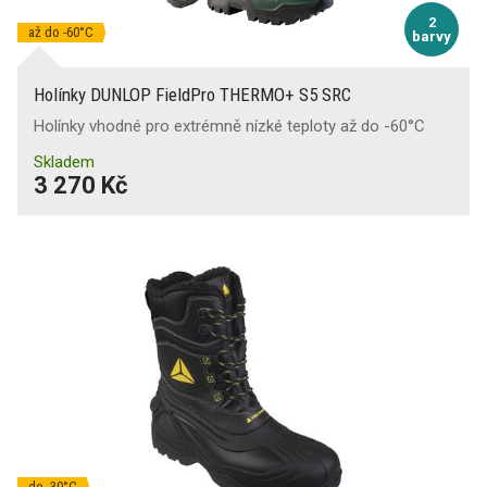
2
až do -60°C
barvy
Holínky DUNLOP FieldPro THERMO+ S5 SRC
Holínky vhodné pro extrémně nízké teploty až do -60°C
Skladem
3 270 Kč
do -30°C