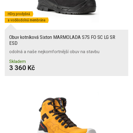
HDry prodyšná
a voděodolná membrána
Obuv kotníková Sixton MARMOLADA S7S FO SC LG SR
ESD
odolná a naše nejkomfortnější obuv na stavbu
Skladem
3 360 Kč