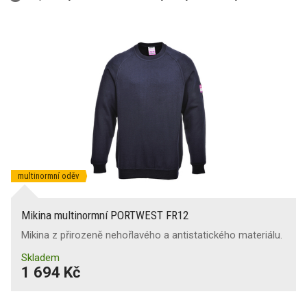
multinormní oděv
Mikina multinormní PORTWEST FR12
Mikina z přirozeně nehořlavého a antistatického materiálu.
Skladem
1 694 Kč