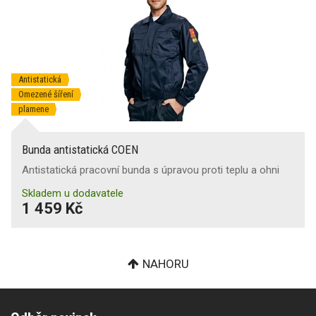
Antistatická
Omezené šíření
plamene
Bunda antistatická COEN
Antistatická pracovní bunda s úpravou proti teplu a ohni
Skladem u dodavatele
1 459 Kč
NAHORU