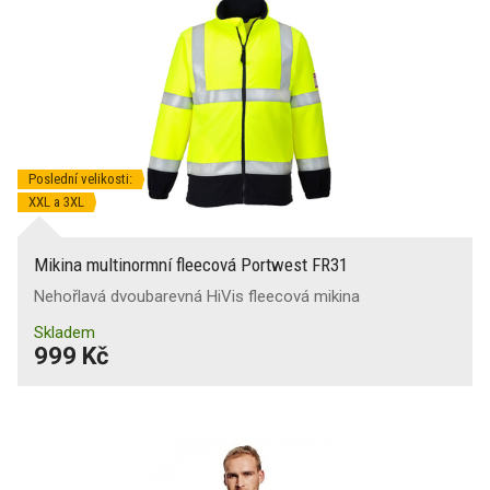
Poslední velikosti:
XXL a 3XL
Mikina multinormní fleecová Portwest FR31
Nehořlavá dvoubarevná HiVis fleecová mikina
Skladem
999 Kč