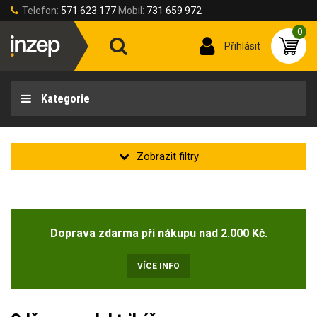
Telefon:
571 623 177
Mobil:
731 659 972
0
Přihlásit
Kategorie
Zakladní
Novinka
Doprava zdarma při nákupu nad 2.000 Kč.
Doprodej
(1)
VÍCE INFO
Velikost oděvu