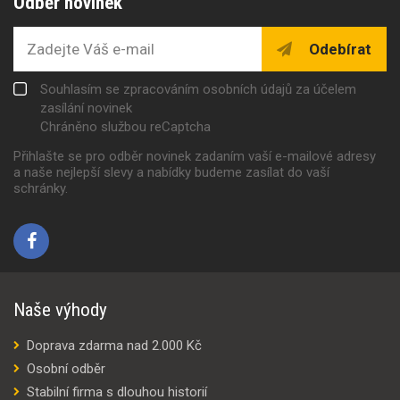
Odběr novinek
Odebírat
Souhlasím se zpracováním osobních údajů za účelem
zasílání novinek
Chráněno službou reCaptcha
Přihlašte se pro odběr novinek zadaním vaší e-mailové adresy
a naše nejlepší slevy a nabídky budeme zasílat do vaší
schránky.
Naše výhody
Doprava zdarma nad 2.000 Kč
Osobní odběr
Stabilní firma s dlouhou historií