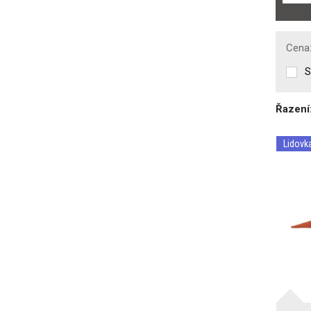
Cena
S
Řazení
Lidovk