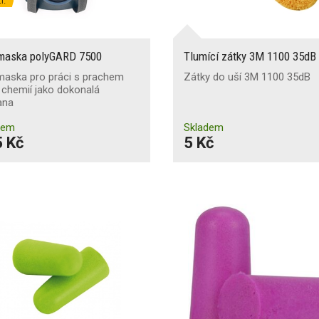
i:
maska polyGARD 7500
Tlumící zátky 3M 1100 35dB
maska pro práci s prachem
Zátky do uší 3M 1100 35dB
chemií jako dokonalá
ana
dem
Skladem
 Kč
5 Kč