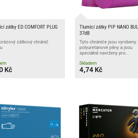
ící zátky ED COMFORT PLUG
Tlumící zátky PIP NANO BU
37dB
orázový zátkový chránič
Tyto chrániče jsou vyrobeny 
hu
polyuretanové pěny a jsou
speciálně navrženy pro…
dem
Skladem
0 Kč
4,74 Kč