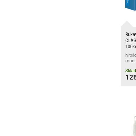
Ruka
CLAS
100k
Nitri
modr
Skla
128