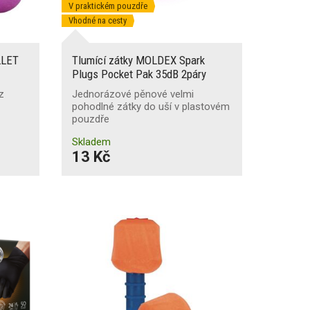
V praktickém pouzdře
Vhodné na cesty
LLET
Tlumící zátky MOLDEX Spark
Plugs Pocket Pak 35dB 2páry
z
Jednorázové pěnové velmi
pohodlné zátky do uší v plastovém
pouzdře
Skladem
13 Kč