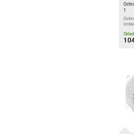
Ochr
1
Ochra
izola
Skla
104