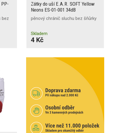
C PP-
Zátky do uší E.A.R. SOFT Yellow
Neons ES-01-001 34dB
č bez
pěnový chránič sluchu bez šňůrky
Skladem
4 Kč