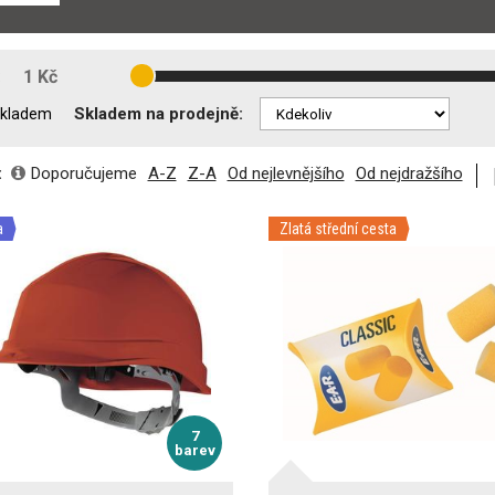
:
1 Kč
Skladem na prodejně:
kladem
:
Doporučujeme
A-Z
Z-A
Od nejlevnějšího
Od nejdražšího
a
Zlatá střední cesta
7
barev