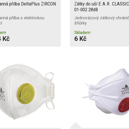
anná přilba DeltaPlus ZIRCON
Zátky do uší E.A.R. CLASSI
01-002 28dB
nná přilba s elektrickou
Jednorázový zátkový chráni
cí
šňůrky
dem
Skladem
 Kč
6 Kč