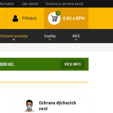
Kontakty
Jak vybrat
Vrácení a výměna zboží
0
0 Kč
s DPH
Přihlásit
Ochranné pomůcky
Doplňky
AKCE
000 Kč.
VÍCE INFO
Ochrana dýchacích
cest