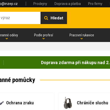
fo@inzep.cz
Prodejny
Doprava a platba
Pro firmy
Hledat
hranné oděvy
Podle profesí
Pracovní rukavice
Doprava zdarma při nákupu nad 2.
anné pomůcky
Ochrana zraku
Chrániče sluchu