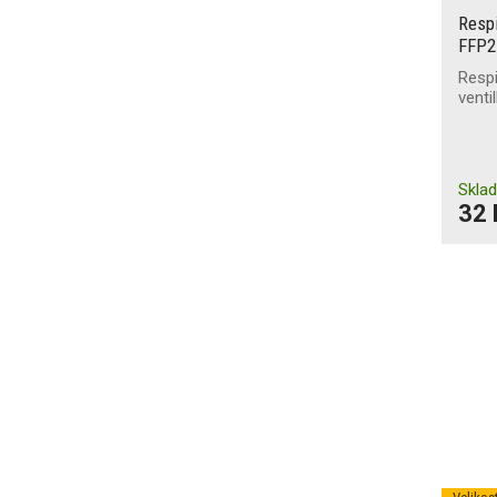
Resp
FFP2 
Respi
venti
Skla
32 