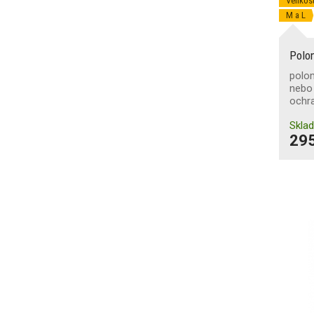
Velikost
M a L
Polo
polo
nebo 
ochr
Skla
295