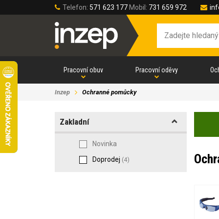
Telefon:
571 623 177
Mobil:
731 659 972
in
Pracovní obuv
Pracovní oděvy
Oc
Inzep
Ochranné pomůcky
Zakladní
Novinka
Ochr
Doprodej
(4)