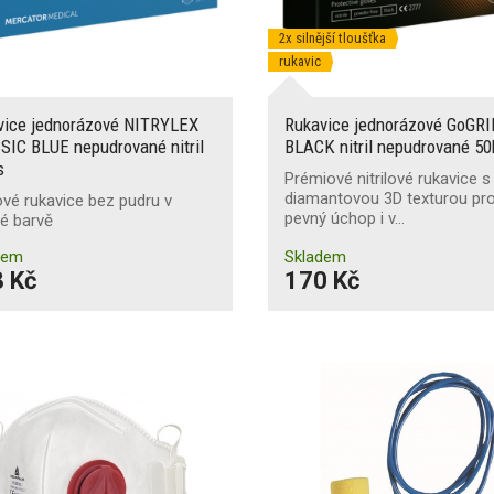
2x silnější tloušťka
rukavic
vice jednorázové NITRYLEX
Rukavice jednorázové GoGR
SIC BLUE nepudrované nitril
BLACK nitril nepudrované 50
s
Prémiové nitrilové rukavice s
diamantovou 3D texturou pr
lové rukavice bez pudru v
pevný úchop i v…
é barvě
dem
Skladem
 Kč
170 Kč