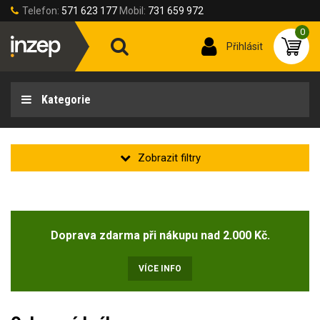
Telefon:
571 623 177
Mobil:
731 659 972
0
Přihlásit
Kategorie
Zakladní
Novinka
Doprava zdarma při nákupu nad 2.000 Kč.
Doprodej
(2)
VÍCE INFO
Typ zorníku