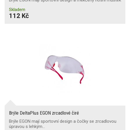
Brýle EGON mají sportovní design a měkčený nosní můstek
Skladem
112 Kč
Brýle DeltaPlus EGON zrcadlové čiré
Brýle EGON mají sportovní design a čočky se zrcadlovou
úpravou s lehkým…