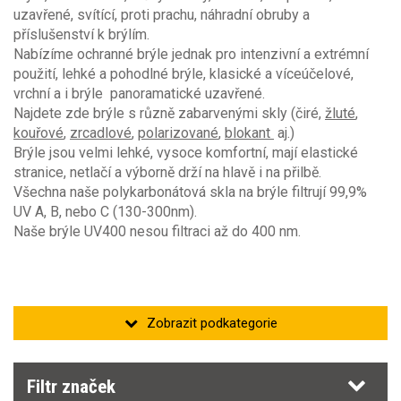
uzavřené, svítící, proti prachu, náhradní obruby a
Typ filtru
3
(1)
příslušenství k brýlím.
4
(1)
2
(1)
Nabízíme ochranné brýle jednak pro intenzivní a extrémní
9
(1)
2C
(1)
použití, lehké a pohodlné brýle, klasické a víceúčelové,
B
(1)
5
(1)
vrchní a i brýle panoramatické uzavřené.
F
(33)
Najdete zde brýle s různě zabarvenými skly (čiré,
žluté
,
kouřové
,
zrcadlové
,
polarizované
,
blokant
aj.)
Stupeň tmavosti filtru
Brýle jsou velmi lehké, vysoce komfortní, mají elastické
0
(17)
stranice, netlačí a výborně drží na hlavě i na přilbě.
1,2
(18)
Všechna naše polykarbonátová skla na brýle filtrují 99,9%
1,4
(2)
UV A, B, nebo C (130-300nm).
1,7
(2)
Naše brýle UV400 nesou filtraci až do 400 nm.
2-1,2
(3)
2,5
(2)
2C-1,2
(2)
Filtr značek
Brýle pro řidiče