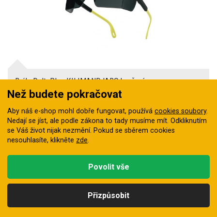
Brýle DeltaPlus KILIMANDJARO kouřové
Než budete pokračovat
Brýle KILIMANDJARO s nastavitelnými stranicemi a
širokou boční ochranou
Aby náš e-shop mohl dobře fungovat, používá
cookies soubory
.
Skladem
Nedají se jíst, ale podle zákona to tady musíme mít. Odkliknutím
55 Kč
se Váš život nijak nezmění. Pokud se sběrem cookies
nesouhlasíte, klikněte
zde
.
Povolit vše
Přizpůsobit
Kategorie
Hledat
Nahoru
Profil
Košík