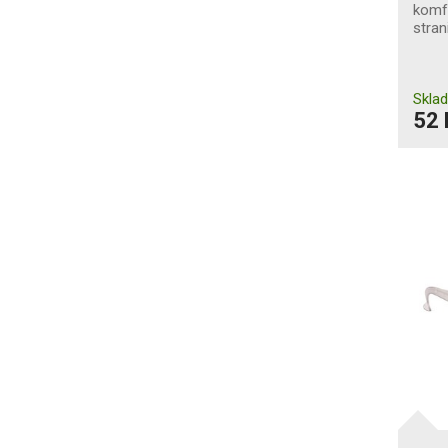
komfo
stran
Skla
52 