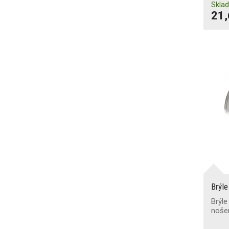
Skla
21,
Brýle
Brýle
nošen