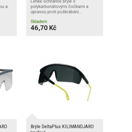
Lehké ochranné brýle s
ou a
polykarbonátovými čočkami a
úpravou proti poškrábání.…
Skladem
46,70 Kč
JARO
Brýle DeltaPlus KILIMANDJARO