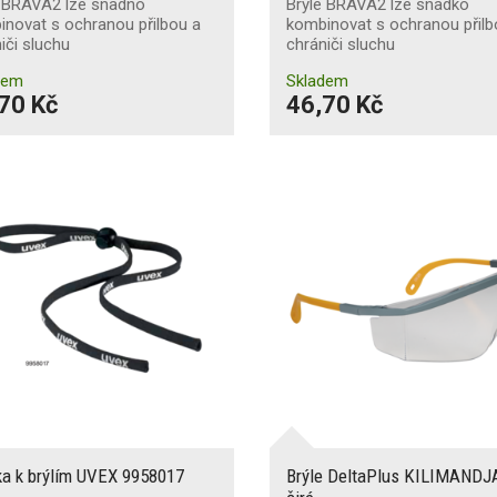
e BRAVA2 lze snadno
Brýle BRAVA2 lze snadko
novat s ochranou přilbou a
kombinovat s ochranou přilb
iči sluchu
chrániči sluchu
dem
Skladem
70 Kč
46,70 Kč
ka k brýlím UVEX 9958017
Brýle DeltaPlus KILIMAND