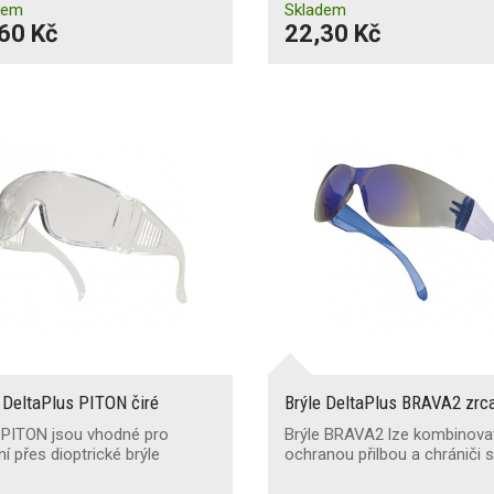
dem
Skladem
60 Kč
22,30 Kč
 DeltaPlus PITON čiré
Brýle DeltaPlus BRAVA2 zrc
 PITON jsou vhodné pro
Brýle BRAVA2 lze kombinova
í přes dioptrické brýle
ochranou přilbou a chrániči 