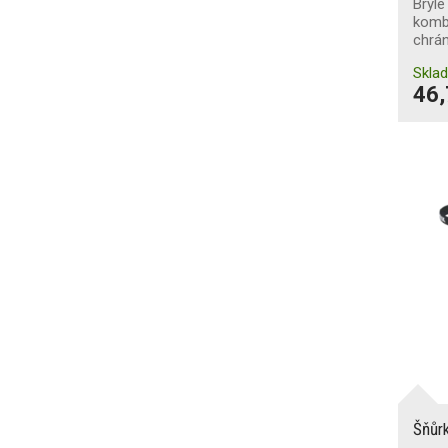
Brýl
kombi
chrán
Skla
46,
Šňůr