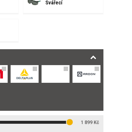
Svářecí
1 899 Kč