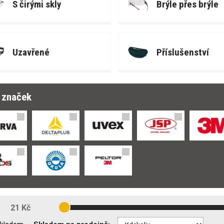
S čirými skly
Brýle přes brýle
Uzavřené
Příslušenství
r značek
:
21 Kč