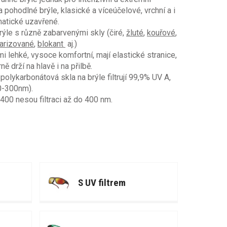
 a pohodlné brýle, klasické a víceúčelové, vrchní a i
atické uzavřené.
rýle s různě zabarvenými skly (čiré,
žluté
,
kouřové
,
arizované
,
blokant
aj.)
mi lehké, vysoce komfortní, mají elastické stranice,
ně drží na hlavě i na přilbě.
olykarbonátová skla na brýle filtrují 99,9% UV A,
0-300nm).
400 nesou filtraci až do 400 nm.
S UV filtrem