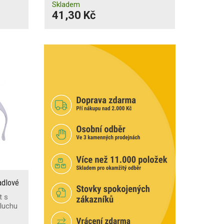
Skladem
41,30 Kč
adlové
t s
sluchu