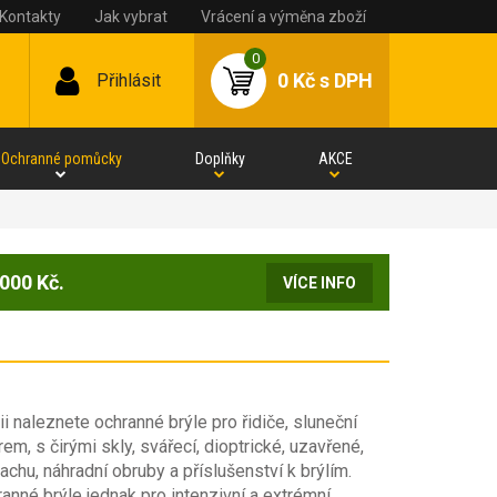
Kontakty
Jak vybrat
Vrácení a výměna zboží
0
0 Kč
s DPH
Přihlásit
Ochranné pomůcky
Doplňky
AKCE
000 Kč.
VÍCE INFO
ii naleznete ochranné brýle pro řidiče, sluneční
trem, s čirými skly, svářecí, dioptrické, uzavřené,
prachu, náhradní obruby a příslušenství k brýlím.
anné brýle jednak pro intenzivní a extrémní