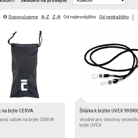
Skladem na prodejně:
kladem
:
Doporučujeme
A-Z
Z-A
Od nejlevnějšího
Od nejdražšího
k na brýle CERVA
Šňůrka k brýlím UVEX 99590
anný sáček na brýle CERVA
vhodné pro všechny stranič
brýle UVEX