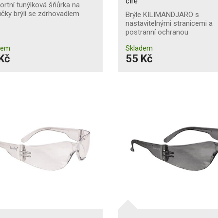
čiré
rtní tunýlková šňůrka na
ičky brýlí se zdrhovadlem
Brýle KILIMANDJARO s
nastavitelnými stranicemi a
postranní ochranou
dem
Skladem
Kč
55 Kč