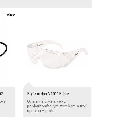
Akce
02
Brýle Ardon V1011E čiré
kové
Ochranné brýle s velkým
polykarbonátovým zorníkem a trojí
úpravou – proti…