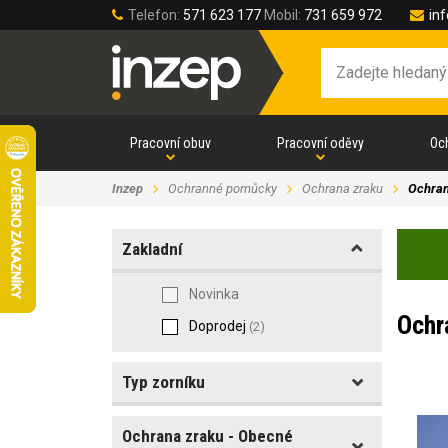
Telefon:
571 623 177
Mobil:
731 659 972
in
Pracovní obuv
Pracovní oděvy
Oc
Inzep
Ochranné pomůcky
Ochrana zraku
Ochran
Zakladní
Novinka
Ochr
Doprodej
(2)
Typ zorníku
Ochrana zraku - Obecné
Barva zorníku