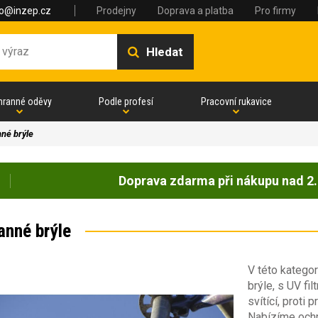
fo@inzep.cz
Prodejny
Doprava a platba
Pro firmy
Hledat
hranné oděvy
Podle profesí
Pracovní rukavice
né brýle
Doprava zdarma při nákupu nad 2.
anné brýle
V této kategor
brýle, s UV fil
svítící, proti 
Nabízíme ochr