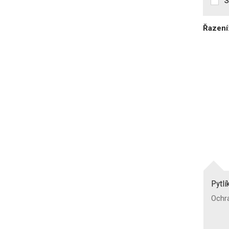
S
Řazení
Pytlí
Ochr