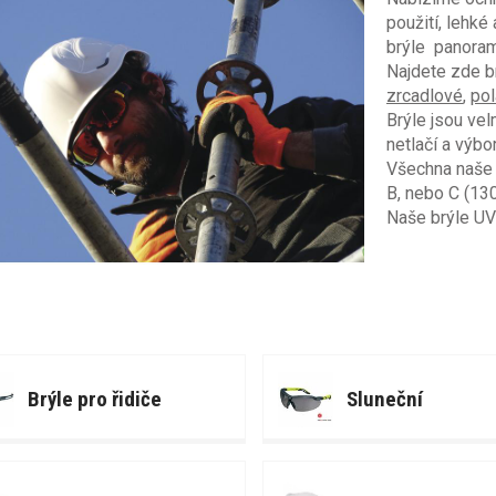
použití, lehké
brýle panoram
Najdete zde b
zrcadlové
,
pol
Brýle jsou vel
netlačí a výbor
Všechna naše p
B, nebo C (13
Naše brýle UV
Brýle pro řidiče
Sluneční