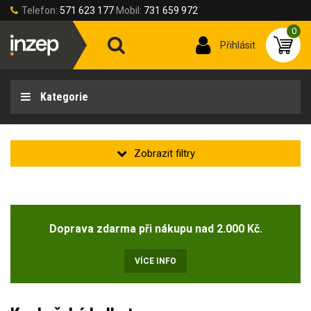
Telefon:
571 623 177
Mobil:
731 659 972
0
Přihlásit
Kategorie
Zakladní
Novinka
Doprava zdarma při nákupu nad 2.000 Kč.
Doprodej
(2)
VÍCE INFO
Velikost oděvu