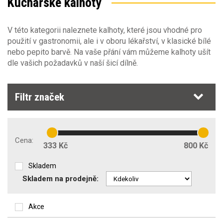
Kuchařské kalhoty
Výška postavy
Velikost oděvů
36
(1)
V této kategorii naleznete kalhoty, které jsou vhodné pro
Barva
Výška postavy
38-2XS
(1)
použití v gastronomii, ale i v oboru lékařství, v klasické bílé
42-XS
(15)
nebo pepito barvě. Na vaše přání vám můžeme kalhoty ušít
164
(4)
Sezóna
44
(5)
Barva
dle vašich požadavků v naší šicí dílně.
170
(8)
46-S
(21)
182
(49)
48
(10)
Pohlaví
194
(4)
Sezóna
50-M
(20)
Filtr značek
celoroční
(39)
Oděvy Obecné vlastnosti
Pohlaví
jaro/podzim
(72)
dámské
(17)
Cena:
Typ oděvu
333 Kč
800 Kč
pánské
(51)
kalhoty do pasu
(138)
Skladem
Skladem na prodejně:
Příprava na strojní vyšívání
Akce
Zakázkové šití