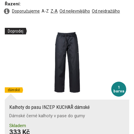
Řazení:
Doporučujeme
A-Z
Z-A
Od nejlevnějšího
Od nejdražšího
Doprodej
1
dámské
barva
Kalhoty do pasu INZEP KUCHAŘ dámské
Dámské černé kalhoty v pase do gumy
Skladem
333 Kč