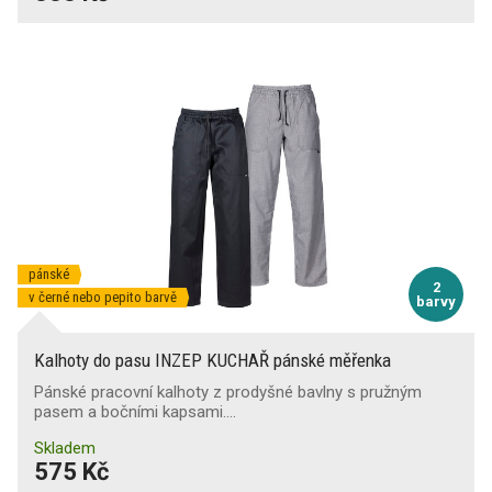
pánské
2
v černé nebo pepito barvě
barvy
Kalhoty do pasu INZEP KUCHAŘ pánské měřenka
Pánské pracovní kalhoty z prodyšné bavlny s pružným
pasem a bočními kapsami.…
Skladem
575 Kč