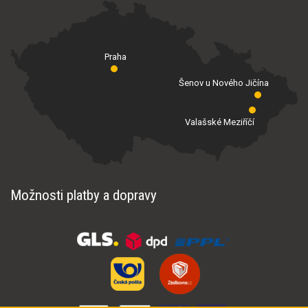
Praha
Šenov u Nového Jičína
Valašské Meziříčí
Možnosti platby a dopravy