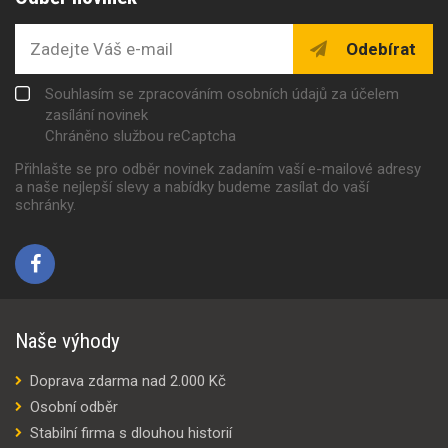
Odebírat
Souhlasím se zpracováním osobních údajů za účelem
zasílání novinek
Chráněno službou reCaptcha
Přihlašte se pro odběr novinek zadaním vaší e-mailové adresy
a naše nejlepší slevy a nabídky budeme zasílat do vaší
schránky.
Naše výhody
Doprava zdarma nad 2.000 Kč
Osobní odběr
Stabilní firma s dlouhou historií