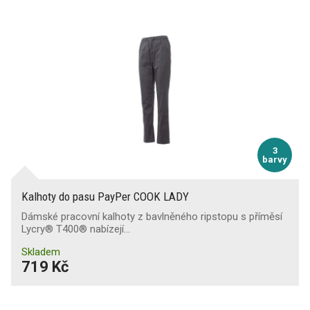
3
barvy
Kalhoty do pasu PayPer COOK LADY
Dámské pracovní kalhoty z bavlněného ripstopu s příměsí
Lycry® T400® nabízejí…
Skladem
719 Kč