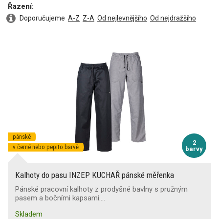
Řazení:
Doporučujeme
A-Z
Z-A
Od nejlevnějšího
Od nejdražšího
pánské
2
v černé nebo pepito barvě
barvy
Kalhoty do pasu INZEP KUCHAŘ pánské měřenka
Pánské pracovní kalhoty z prodyšné bavlny s pružným
pasem a bočními kapsami.…
Skladem