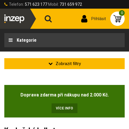
Telefon:
571 623 177
Mobil:
731 659 972
0
Přihlásit
Kategorie
Zakladní
Novinka
Doprava zdarma při nákupu nad 2.000 Kč.
Doprodej
(2)
VÍCE INFO
Velikost oděvu