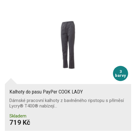
3
barvy
Kalhoty do pasu PayPer COOK LADY
Dámské pracovní kalhoty z bavlněného ripstopu s příměsí
Lycry® T400® nabízejí…
Skladem
719 Kč