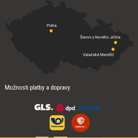
Praha
Šenov u Nového Jičína
Valašské Meziříčí
Možnosti platby a dopravy