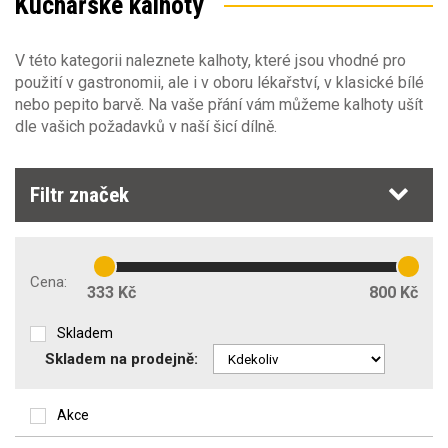
Kuchařské kalhoty
Výška postavy
Velikost oděvů
36
(1)
V této kategorii naleznete kalhoty, které jsou vhodné pro
Barva
Výška postavy
38-2XS
(1)
použití v gastronomii, ale i v oboru lékařství, v klasické bílé
42-XS
(15)
nebo pepito barvě. Na vaše přání vám můžeme kalhoty ušít
164
(4)
Sezóna
44
(5)
Barva
dle vašich požadavků v naší šicí dílně.
170
(8)
46-S
(21)
182
(49)
48
(10)
Pohlaví
194
(4)
Sezóna
50-M
(20)
Filtr značek
celoroční
(39)
Oděvy Obecné vlastnosti
Pohlaví
jaro/podzim
(72)
dámské
(17)
Cena:
Typ oděvu
333 Kč
800 Kč
pánské
(51)
kalhoty do pasu
(138)
Skladem
Skladem na prodejně:
Příprava na strojní vyšívání
Akce
Zakázkové šití