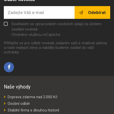
Odebírat
Souhlasím se zpracováním osobních údajů za účelem
zasílání novinek
Chráněno službou reCaptcha
Přihlašte se pro odběr novinek zadaním vaší e-mailové adresy
a naše nejlepší slevy a nabídky budeme zasílat do vaší
schránky.
Naše výhody
Doprava zdarma nad 2.000 Kč
Osobní odběr
Stabilní firma s dlouhou historií