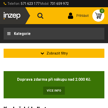
Telefon:
571 623 177
Mobil:
731 659 972
0
Přihlásit
Kategorie
Zakladní
Novinka
Doprava zdarma při nákupu nad 2.000 Kč.
Doprodej
(2)
VÍCE INFO
Velikost oděvu