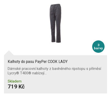
3
barvy
Kalhoty do pasu PayPer COOK LADY
Dámské pracovní kalhoty z bavlněného ripstopu s příměsí
Lycry® T400® nabízejí…
Skladem
719 Kč