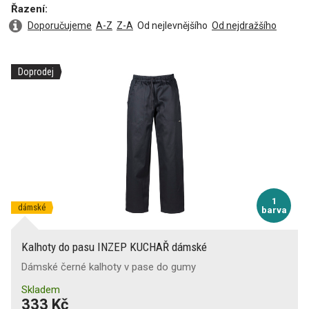
Řazení:
Doporučujeme
A-Z
Z-A
Od nejlevnějšího
Od nejdražšího
Doprodej
1
dámské
barva
Kalhoty do pasu INZEP KUCHAŘ dámské
Dámské černé kalhoty v pase do gumy
Skladem
333 Kč