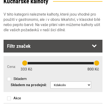
Kuchařské kalhoty
Výška postavy
Velikost oděvů
36
(1)
V této kategorii naleznete kalhoty, které jsou vhodné pro
Barva
Výška postavy
38-2XS
(1)
použití v gastronomii, ale i v oboru lékařství, v klasické bílé
42-XS
(15)
nebo pepito barvě. Na vaše přání vám můžeme kalhoty ušít
164
(4)
Sezóna
44
(5)
Barva
dle vašich požadavků v naší šicí dílně.
170
(8)
46-S
(21)
182
(49)
48
(10)
Pohlaví
194
(4)
Sezóna
50-M
(20)
Filtr značek
celoroční
(39)
Oděvy Obecné vlastnosti
Pohlaví
jaro/podzim
(72)
dámské
(17)
Cena:
Typ oděvu
333 Kč
800 Kč
pánské
(51)
kalhoty do pasu
(138)
Skladem
Skladem na prodejně:
Příprava na strojní vyšívání
Akce
Zakázkové šití