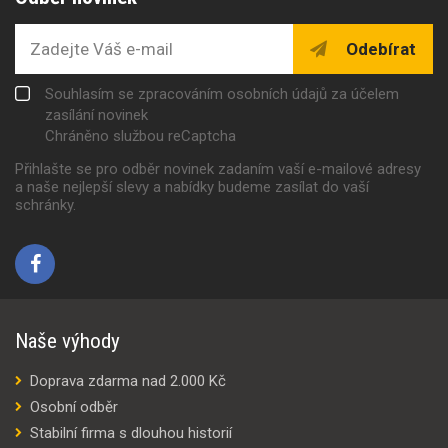
Odebírat
Souhlasím se zpracováním osobních údajů za účelem
zasílání novinek
Chráněno službou reCaptcha
Přihlašte se pro odběr novinek zadaním vaší e-mailové adresy
a naše nejlepší slevy a nabídky budeme zasílat do vaší
schránky.
Naše výhody
Doprava zdarma nad 2.000 Kč
Osobní odběr
Stabilní firma s dlouhou historií