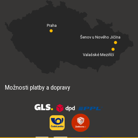
Praha
Šenov u Nového Jičína
Valašské Meziříčí
Možnosti platby a dopravy