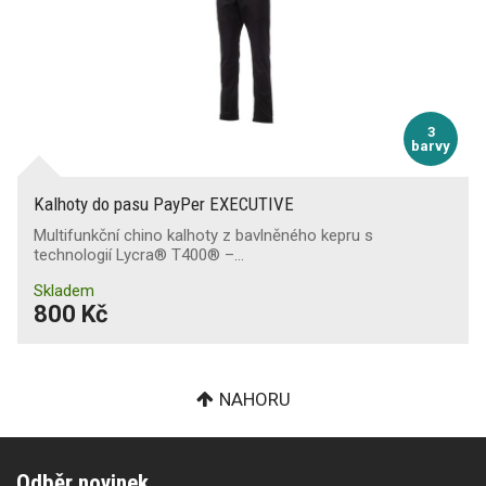
3
barvy
Kalhoty do pasu PayPer EXECUTIVE
Multifunkční chino kalhoty z bavlněného kepru s
technologií Lycra® T400® –…
Skladem
800 Kč
NAHORU
Odběr novinek