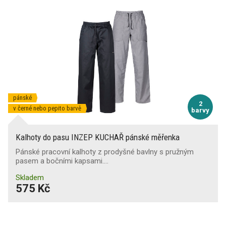
pánské
2
v černé nebo pepito barvě
barvy
Kalhoty do pasu INZEP KUCHAŘ pánské měřenka
Pánské pracovní kalhoty z prodyšné bavlny s pružným
pasem a bočními kapsami.…
Skladem
575 Kč