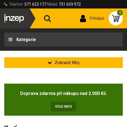
Telefon:
571 623 177
Mobil:
731 659 972
0
Přihlásit
Kategorie
Zakladní
Novinka
Doprava zdarma při nákupu nad 2.000 Kč.
Doprodej
(1)
VÍCE INFO
Velikost oděvu