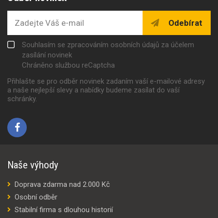
Odebírat
Souhlasím se zpracováním osobních údajů za účelem
zasílání novinek
Chráněno službou reCaptcha
Přihlašte se pro odběr novinek zadaním vaší e-mailové adresy
a naše nejlepší slevy a nabídky budeme zasílat do vaší
schránky.
Naše výhody
Doprava zdarma nad 2.000 Kč
Osobní odběr
Stabilní firma s dlouhou historií