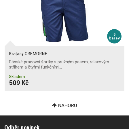
5
barev
Kraťasy CREMORNE
Pánské pracovní šortky s pružným pasem, relaxovým
střihem a čtyřmi funkčními…
Skladem
509 Kč
NAHORU
Odběr novinek