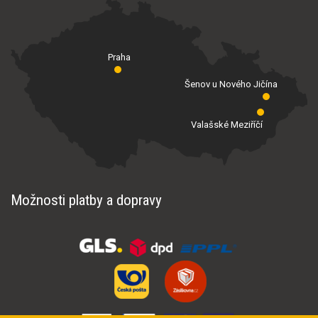
Praha
Šenov u Nového Jičína
Valašské Meziříčí
Možnosti platby a dopravy