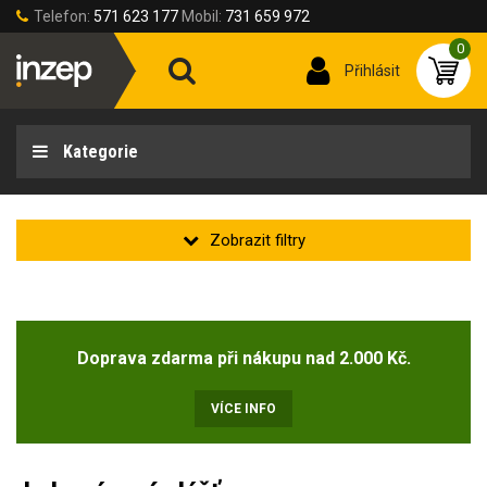
Telefon:
571 623 177
Mobil:
731 659 972
0
Přihlásit
Kategorie
Velikost oděvu
Doprava zdarma při nákupu nad 2.000 Kč.
Velikost oděvů
50-M
(2)
VÍCE INFO
54-L
(2)
58-XL
(2)
62-2XL
(2)