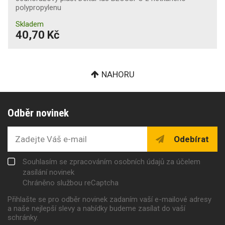
polypropylenu
Skladem
40,70 Kč
NAHORU
Odběr novinek
Odebírat
Souhlasím se zpracováním osobních údajů za účelem
zasílání novinek
Chráněno službou reCaptcha
Přihlašte se pro odběr novinek zadaním vaší e-mailové adresy
a naše nejlepší slevy a nabídky budeme zasílat do vaší
schránky.