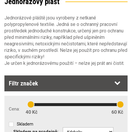
Jednorázový plášť
Sezóna
Jednorázové pláště jsou vyrobeny z netkané
polypropylenové textilie. Jedná se o ochranný pracovní
Materiál
prostředek jednoduché konstrukce, určený jen pro ochranu
Sezóna
před minimálními riziky, například před ušpiněním
neagresivními, netoxickými nečistotami, které nepředstavují
jaro/podzim
(5)
Gramáž [g/m2]
Obecné vlastnosti
riziko, v suchém prostředí. Nelze jej použít pro ochranu před
léto
(5)
0
35
specifickými riziky!
zima
(5)
Je určen k jednorázovému použití – nelze jej prát ani čistit.
Typ oděvu
plast
(10)
Stretch materiál
Filtr značek
Příprava na strojní vyšívání
Zakázkové šití
Cena:
40 Kč
60 Kč
Skladem
Skladem na prodejně: