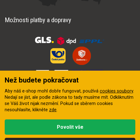
Možnosti platby a dopravy
Než budete pokračovat
Aby náš e-shop mohl dobře fungovat, používá
cookies soubory
.
Nedají se jíst, ale podle zákona to tady musíme mít. Odkliknutím
se Váš život nijak nezmění. Pokud se sběrem cookies
nesouhlasíte, klikněte
zde
.
© 2018–2026 INZEP CENTRUM, s.r.o. Všechna práva vyhrazena
Povolit vše
Vytvořila
digitální agentura FEO