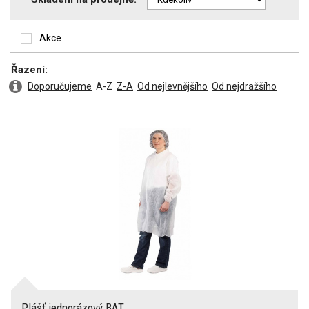
Akce
Řazení:
Doporučujeme
A-Z
Z-A
Od nejlevnějšího
Od nejdražšího
Plášť jednorázový BAT