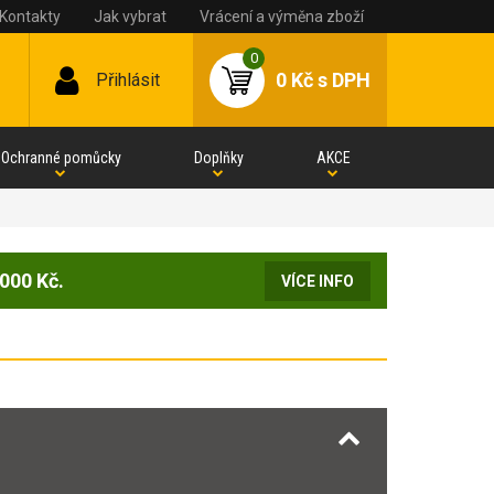
Kontakty
Jak vybrat
Vrácení a výměna zboží
0
0 Kč
s DPH
Přihlásit
Ochranné pomůcky
Doplňky
AKCE
000 Kč.
VÍCE INFO