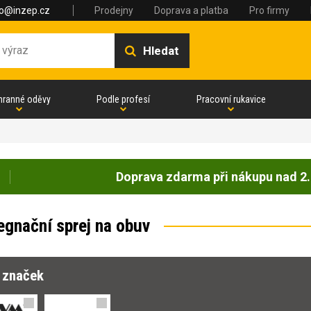
fo@inzep.cz
Prodejny
Doprava a platba
Pro firmy
Hledat
hranné oděvy
Podle profesí
Pracovní rukavice
Doprava zdarma při nákupu nad 2.
egnační sprej na obuv
r značek