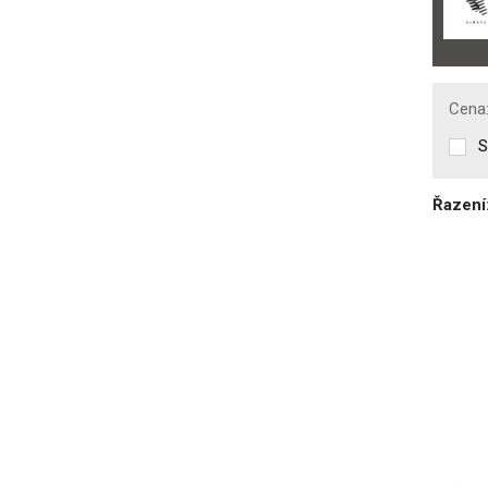
Cena
S
Řazení