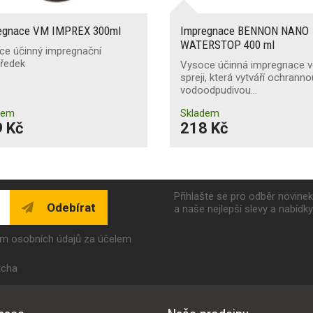
egnace VM IMPREX 300ml
Impregnace BENNON NANO
WATERSTOP 400 ml
ce účinný impregnační
tředek
Vysoce účinná impregnace 
spreji, která vytváří ochrann
vodoodpudivou…
dem
Skladem
 Kč
218 Kč
Přihlašte se pro odběr novine
Odebírat
a naše nejlepší slevy a nabídk
ím osobních údajů za účelem
tcha