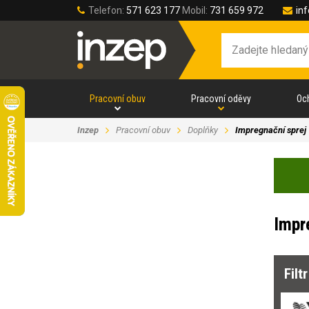
Telefon:
571 623 177
Mobil:
731 659 972
in
Pracovní obuv
Pracovní oděvy
Oc
Inzep
Pracovní obuv
Doplňky
Impregnační sprej
Impr
Filt