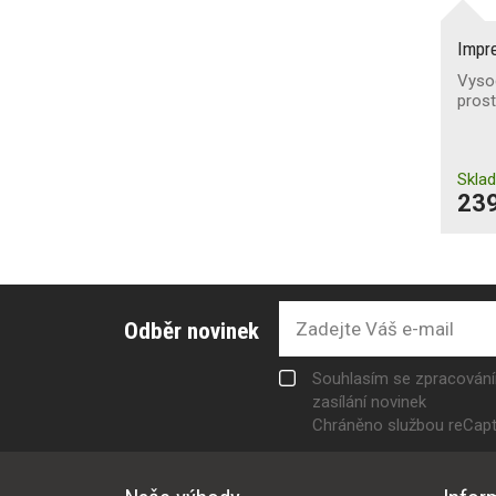
Impr
Vyso
pros
Skla
239
Odběr novinek
Souhlasím se zpracován
zasílání novinek
Chráněno službou reCap