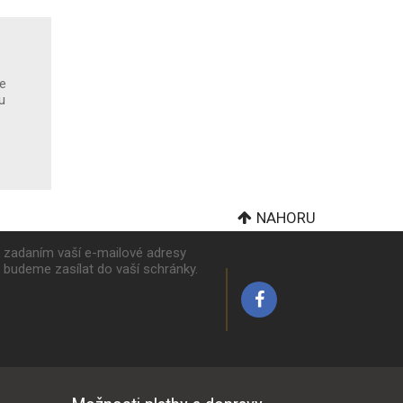
ve
ou
NAHORU
k zadaním vaší e-mailové adresy
y budeme zasílat do vaší schránky.