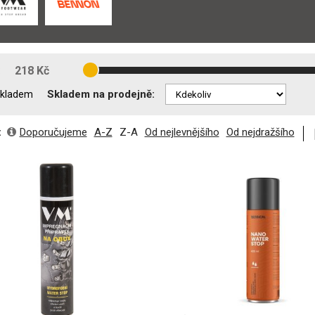
:
218 Kč
Skladem na prodejně:
kladem
:
Doporučujeme
A-Z
Z-A
Od nejlevnějšího
Od nejdražšího