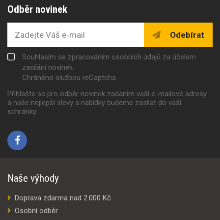
Odběr novinek
Odebírat
Souhlasím se zpracováním osobních údajů za účelem
zasílání novinek
Chráněno službou reCaptcha
Přihlašte se pro odběr novinek zadaním vaší e-mailové adresy
a naše nejlepší slevy a nabídky budeme zasílat do vaší
schránky.
Naše výhody
Doprava zdarma nad 2.000 Kč
Osobní odběr