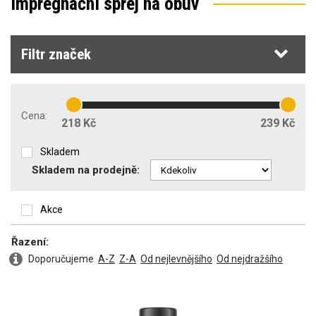
Impregnační sprej na obuv
Filtr značek
Cena:
218 Kč
239 Kč
Skladem
Skladem na prodejně:
Akce
Řazení:
Doporučujeme
A-Z
Z-A
Od nejlevnějšího
Od nejdražšího