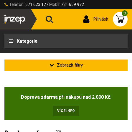
Telefon:
571 623 177
Mobil:
731 659 972
0
Přihlásit
Kategorie
Sezóna
Doprava zdarma při nákupu nad 2.000 Kč.
Sezóna
jaro/podzim
(9)
VÍCE INFO
Materiál