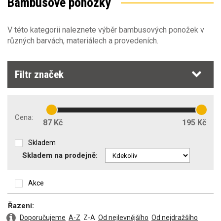
Bambusové ponožky
Obecné vlastnosti
Materiál
V této kategorii naleznete výběr bambusových ponožek v
různých barvách, materiálech a provedeních.
Bambusové vlákno
(5)
Typ oděvu
Elastan (Spandex)
(5)
Polyester
(5)
ponožky
(4)
Filtr značek
Stretch materiál
Příprava na strojní vyšívání
Cena:
87 Kč
195 Kč
Zakázkové šití
Skladem
Skladem na prodejně:
Akce
Řazení:
Doporučujeme
A-Z
Z-A
Od nejlevnějšího
Od nejdražšího